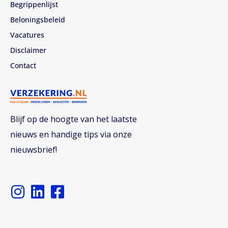
Begrippenlijst
Beloningsbeleid
Vacatures
Disclaimer
Contact
Blijf op de hoogte van het laatste
nieuws en handige tips via onze
nieuwsbrief!
I
L
F
n
i
a
s
n
c