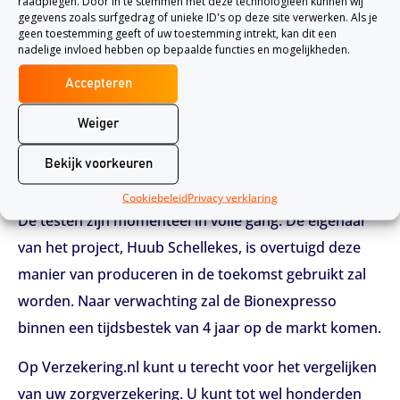
raadplegen. Door in te stemmen met deze technologieën kunnen wij
gegevens zoals surfgedrag of unieke ID's op deze site verwerken. Als je
nog niet overtuigd over de manier waarop de
geen toestemming geeft of uw toestemming intrekt, kan dit een
productie moet plaatsvinden. Hij vraagt zich af of de
nadelige invloed hebben op bepaalde functies en mogelijkheden.
biologische stoffen die vervoerd worden in een
Accepteren
cassette en vervolgens verwerkt worden in de
Weiger
Bionexpresso wel zuiver blijven. Als de producten hun
zuiverheid verliezen kunnen ze ook niet meegegeven
Bekijk voorkeuren
worden aan patiënten.
Cookiebeleid
Privacy verklaring
De testen zijn momenteel in volle gang. De eigenaar
van het project, Huub Schellekes, is overtuigd deze
manier van produceren in de toekomst gebruikt zal
worden. Naar verwachting zal de Bionexpresso
binnen een tijdsbestek van 4 jaar op de markt komen.
Op Verzekering.nl kunt u terecht voor het vergelijken
van uw zorgverzekering. U kunt tot wel honderden