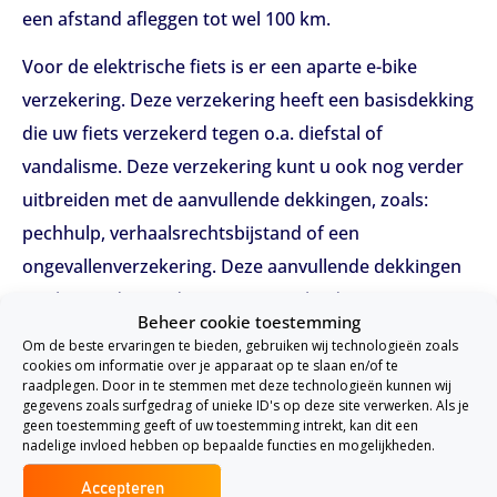
een afstand afleggen tot wel 100 km.
Voor de elektrische fiets is er een aparte e-bike
verzekering. Deze verzekering heeft een basisdekking
die uw fiets verzekerd tegen o.a. diefstal of
vandalisme. Deze verzekering kunt u ook nog verder
uitbreiden met de aanvullende dekkingen, zoals:
pechhulp, verhaalsrechtsbijstand of een
ongevallenverzekering. Deze aanvullende dekkingen
zijn hieronder verder voor u uitgelegd:
Beheer cookie toestemming
Pechhulp
Om de beste ervaringen te bieden, gebruiken wij technologieën zoals
cookies om informatie over je apparaat op te slaan en/of te
Met de pechhulp wordt u onderweg geholpen als uw
raadplegen. Door in te stemmen met deze technologieën kunnen wij
gegevens zoals surfgedrag of unieke ID's op deze site verwerken. Als je
fiets het niet meer doet.
geen toestemming geeft of uw toestemming intrekt, kan dit een
nadelige invloed hebben op bepaalde functies en mogelijkheden.
Verhaalsrechtsbijstand
Accepteren
Met de verhaalsrechtsbijstand wordt u deskundig