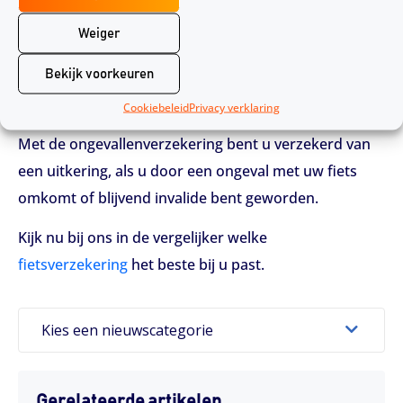
geholpen met een juridisch conflict. Dit gaat om
Weiger
bijvoorbeeld schade aan uw fiets veroorzaakt door
Bekijk voorkeuren
een ander.
Cookiebeleid
Privacy verklaring
Ongevallenverzekering
Met de ongevallenverzekering bent u verzekerd van
een uitkering, als u door een ongeval met uw fiets
omkomt of blijvend invalide bent geworden.
Kijk nu bij ons in de vergelijker welke
fietsverzekering
het beste bij u past.
Kies een nieuwscategorie
Gerelateerde artikelen