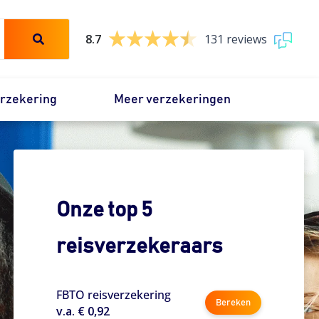
8.7
131 reviews
erzekering
Meer verzekeringen
Onze top 5
reisverzekeraars
FBTO reisverzekering
Bereken
v.a. € 0,92