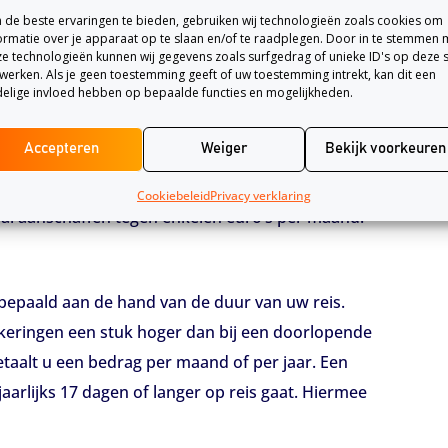
geldt dan enkel voor de reis die u geboekt heeft.
de beste ervaringen te bieden, gebruiken wij technologieën zoals cookies om
ormatie over je apparaat op te slaan en/of te raadplegen. Door in te stemmen 
g betaalt waar u vervolgens niet meer naar om
e technologieën kunnen wij gegevens zoals surfgedrag of unieke ID's op deze s
werken. Als je geen toestemming geeft of uw toestemming intrekt, kan dit een
elige invloed hebben op bepaalde functies en mogelijkheden.
Accepteren
Weiger
Bekijk voorkeuren
l af. Indien u meerdere keren per jaar op
voor u. Tevens zijn reisjes in het binnenland ook
Cookiebeleid
Privacy verklaring
al aanschaffen tegen enkelen euro’s per maand.
bepaald aan de hand van de duur van uw reis.
keringen een stuk hoger dan bij een doorlopende
etaalt u een bedrag per maand of per jaar. Een
aarlijks 17 dagen of langer op reis gaat. Hiermee