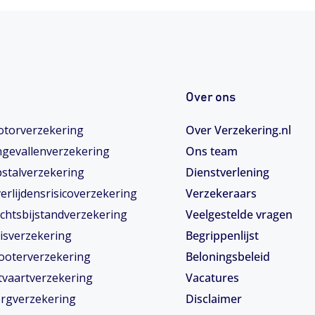
Over ons
torverzekering
Over Verzekering.nl
gevallenverzekering
Ons team
stalverzekering
Dienstverlening
erlijdensrisicoverzekering
Verzekeraars
chtsbijstandverzekering
Veelgestelde vragen
isverzekering
Begrippenlijst
ooterverzekering
Beloningsbeleid
tvaartverzekering
Vacatures
rgverzekering
Disclaimer