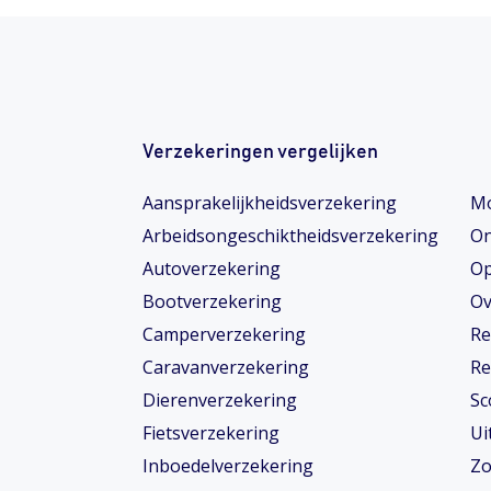
Verzekeringen vergelijken
Aansprakelijkheidsverzekering
Mo
Arbeidsongeschiktheids­­verzekering
On
Autoverzekering
Op
Bootverzekering
Ov
Camperverzekering
Re
Caravanverzekering
Re
Dierenverzekering
Sc
Fietsverzekering
Ui
Inboedelverzekering
Zo