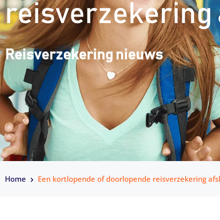
reisverzekering 
Reisverzekering nieuws
Home
Een kortlopende of doorlopende reisverzekering afs