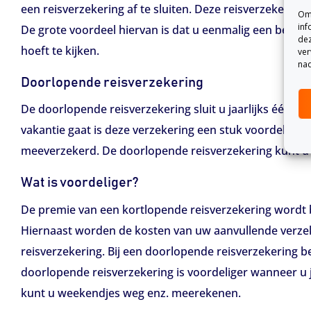
een reisverzekering af te sluiten. Deze reisverzekering 
Om 
inf
De grote voordeel hiervan is dat u eenmalig een bedra
dez
hoeft te kijken.
ver
nad
Doorlopende reisverzekering
De doorlopende reisverzekering sluit u jaarlijks éénmaa
vakantie gaat is deze verzekering een stuk voordeliger 
meeverzekerd. De doorlopende reisverzekering kunt u 
Wat is voordeliger?
De premie van een kortlopende reisverzekering wordt 
Hiernaast worden de kosten van uw aanvullende verze
reisverzekering. Bij een doorlopende reisverzekering b
doorlopende reisverzekering is voordeliger wanneer u j
kunt u weekendjes weg enz. meerekenen.