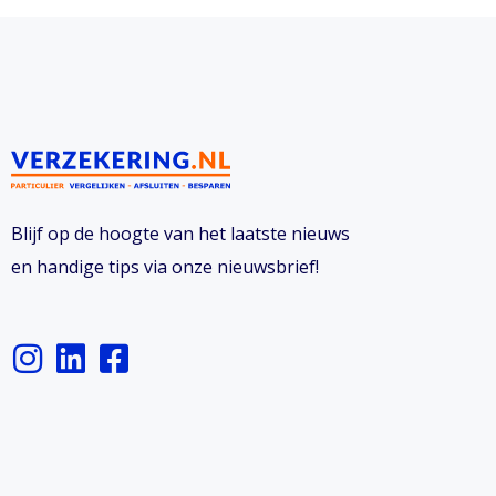
Blijf op de hoogte van het laatste nieuws
en handige tips via onze nieuwsbrief!
I
L
F
n
i
a
s
n
c
t
k
e
a
e
b