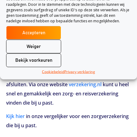
raadplegen. Door in te stemmen met deze technologieën kunnen wij
reisverzekering te bellen vanuit het buitenland. Die
gegevens zoals surfgedrag of unieke ID's op deze site verwerken. Als je
geen toestemming geeft of uw toestemming intrekt, kan dit een
geven u ook tips naar welke spoedeisende hulp of
nadelige invloed hebben op bepaalde functies en mogelijkheden.
huisarts u het beste kunt gaan.
Accepteren
De basisverzekering vergoedt spoedeisende hulp in
Weiger
het buitenland tot maximaal het in Nederland
geldende tarief. Maar als u op vakantie gaat naar een
Bekijk voorkeuren
land met dure gezondheidszorg, kunt u het beste een
Cookiebeleid
Privacy verklaring
aanvullende zorgverzekering een reisverzekering
afsluiten. Via onze website
verzekering.nl
kunt u heel
snel en gemakkelijk een zorg- en reisverzekering
vinden die bij u past.
Kijk hier
in onze vergelijker voor een zorgverzekering
die bij u past.