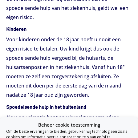
spoedeisende hulp van het ziekenhuis, geldt wel een
eigen risico.
Kinderen
Voor kinderen onder de 18 jaar hoeft u nooit een
eigen risico te betalen. Uw kind krijgt dus ook de
spoedeisende hulp vergoed bij de huisarts, de
e
huisartsenpost en in het ziekenhuis. Vanaf hun 18
moeten ze zelf een zorgverzekering afsluiten. Ze
moeten dit doen per de eerste dag van de maand
nadat ze 18 jaar oud zijn geworden.
Spoedeisende hulp in het buitenland
Als u op vakantie bent en u breekt uw arm of uw
Beheer cookie toestemming
been, moet u daar naar de spoedeisende hulp. Het
Om de beste ervaringen te bieden, gebruiken wij technologieën zoals
makkelijkste is om als eerste uw zorg- of
cookies om informatie over je apparaat op te slaan en/of te