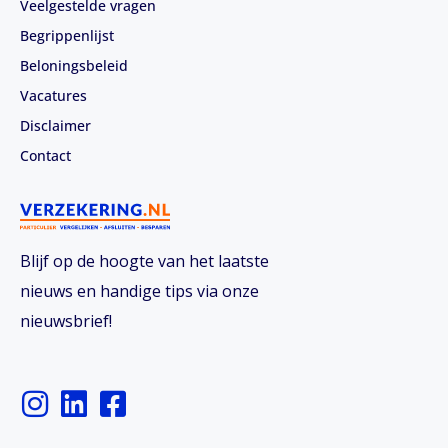
Veelgestelde vragen
Begrippenlijst
Beloningsbeleid
Vacatures
Disclaimer
Contact
Blijf op de hoogte van het laatste
nieuws en handige tips via onze
nieuwsbrief!
I
L
F
n
i
a
s
n
c