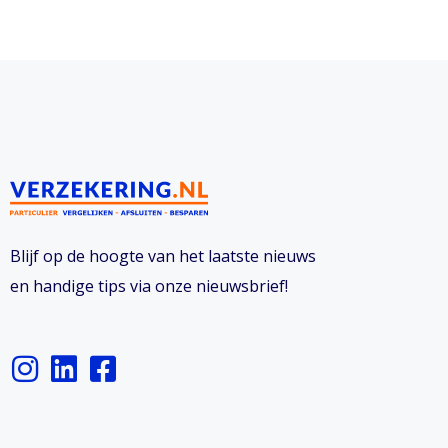
Blijf op de hoogte van het laatste nieuws
en handige tips via onze nieuwsbrief!
I
L
F
n
i
a
s
n
c
t
k
e