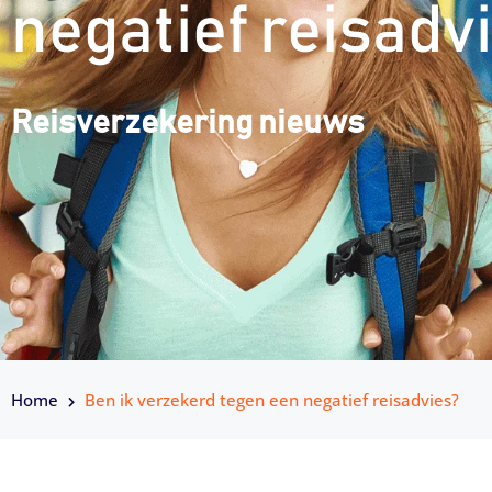
negatief reisadv
Reisverzekering nieuws
Home
Ben ik verzekerd tegen een negatief reisadvies?