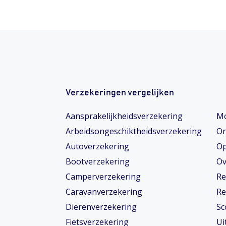
Verzekeringen vergelijken
Aansprakelijkheidsverzekering
Mo
Arbeidsongeschiktheids­­verzekering
On
Autoverzekering
Op
Bootverzekering
Ov
Camperverzekering
Re
Caravanverzekering
Re
Dierenverzekering
Sc
Fietsverzekering
Ui