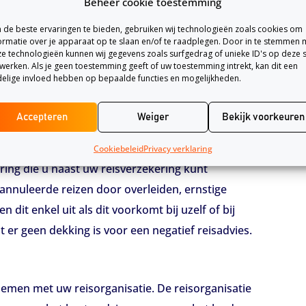
Beheer cookie toestemming
de beste ervaringen te bieden, gebruiken wij technologieën zoals cookies om
ormatie over je apparaat op te slaan en/of te raadplegen. Door in te stemmen 
e technologieën kunnen wij gegevens zoals surfgedrag of unieke ID's op deze s
werken. Als je geen toestemming geeft of uw toestemming intrekt, kan dit een
elige invloed hebben op bepaalde functies en mogelijkheden.
n. Mocht er een negatief reisadvies worden
elden.
Accepteren
Weiger
Bekijk voorkeuren
Cookiebeleid
Privacy verklaring
ring die u naast uw reisverzekering kunt
annuleerde reizen door overleiden, ernstige
 dit enkel uit als dit voorkomt bij uzelf of bij
 er geen dekking is voor een negatief reisadvies.
pnemen met uw reisorganisatie. De reisorganisatie