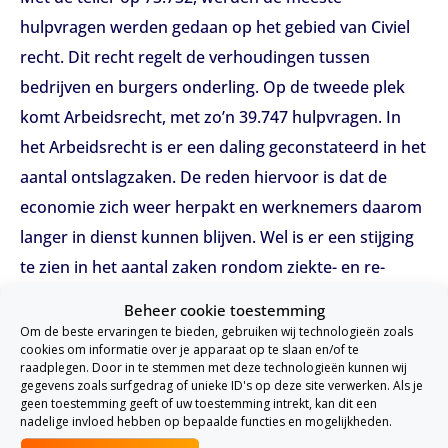
hulpvragen werden gedaan op het gebied van Civiel
recht. Dit recht regelt de verhoudingen tussen
bedrijven en burgers onderling. Op de tweede plek
komt Arbeidsrecht, met zo’n 39.747 hulpvragen. In
het Arbeidsrecht is er een daling geconstateerd in het
aantal ontslagzaken. De reden hiervoor is dat de
economie zich weer herpakt en werknemers daarom
langer in dienst kunnen blijven. Wel is er een stijging
te zien in het aantal zaken rondom ziekte- en re-
integratie. Deze lag in 2016 op 3.147.
Beheer cookie toestemming
Om de beste ervaringen te bieden, gebruiken wij technologieën zoals
Zoals eerder al gemeld, kan over van alles een
cookies om informatie over je apparaat op te slaan en/of te
raadplegen. Door in te stemmen met deze technologieën kunnen wij
hulpvraag worden ingediend. Het valt bijvoorbeeld op
gegevens zoals surfgedrag of unieke ID's op deze site verwerken. Als je
dat het aantal hulpvragen omtrent burenruzies met
geen toestemming geeft of uw toestemming intrekt, kan dit een
nadelige invloed hebben op bepaalde functies en mogelijkheden.
ongeveer 36 procent is gestegen. De meest