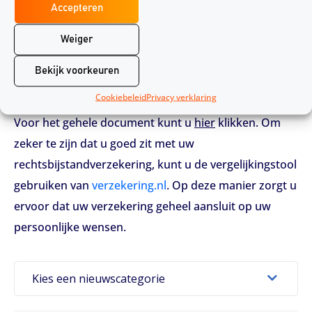
voorkomende reden hiervoor is ‘hinder’. Bij hinder
Accepteren
gaat het over geluidsoverlast, stank of het onthouden
Weiger
van licht.
Bekijk voorkeuren
Dit waren een paar opvallende voorbeelden uit de
Cookiebeleid
Privacy verklaring
Barometer van Stichting Achmea Rechtsbijstand.
Voor het gehele document kunt u
hier
klikken. Om
zeker te zijn dat u goed zit met uw
rechtsbijstandverzekering, kunt u de vergelijkingstool
gebruiken van
verzekering.nl
. Op deze manier zorgt u
ervoor dat uw verzekering geheel aansluit op uw
persoonlijke wensen.
Kies een nieuwscategorie