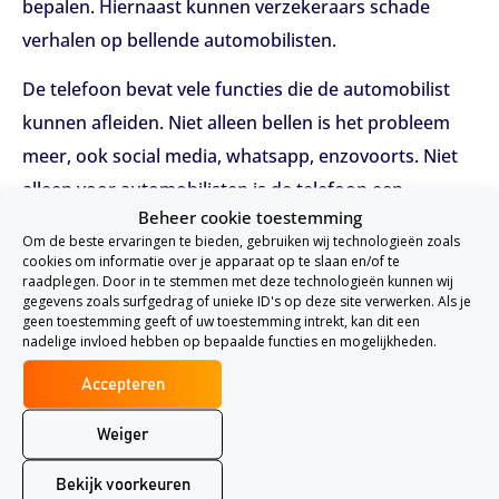
bepalen. Hiernaast kunnen verzekeraars schade
verhalen op bellende automobilisten.
De telefoon bevat vele functies die de automobilist
kunnen afleiden. Niet alleen bellen is het probleem
meer, ook social media, whatsapp, enzovoorts. Niet
alleen voor automobilisten is de telefoon een
Beheer cookie toestemming
afleidende factor, ook voor fietsers kan het
Om de beste ervaringen te bieden, gebruiken wij technologieën zoals
gevaarlijke situaties opleveren. Ook dit onderwerp is
cookies om informatie over je apparaat op te slaan en/of te
raadplegen. Door in te stemmen met deze technologieën kunnen wij
laatst uitgebreid in het nieuws geweest. Minister
gegevens zoals surfgedrag of unieke ID's op deze site verwerken. Als je
Schultz van Infrastructuur en Milieu wil het appen op
geen toestemming geeft of uw toestemming intrekt, kan dit een
nadelige invloed hebben op bepaalde functies en mogelijkheden.
de fiets gaan verbieden. Al deze maatregelen is enkel
Accepteren
om de veiligheid is het verkeer te bevorderen.
Weiger
Het is erg eenvoudig om te besparen op uw
autoverzekering en zoals u eerder heeft gelezen kan
Bekijk voorkeuren