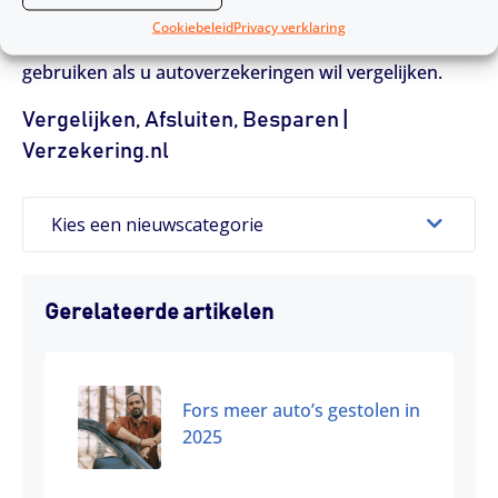
het u ook nog eens een hoop geld schelen. Daarom
Cookiebeleid
Privacy verklaring
raadt Verzekering.nl u aan om
onze vergelijker
te
gebruiken als u autoverzekeringen wil vergelijken.
Vergelijken, Afsluiten, Besparen |
Verzekering.nl
Kies een nieuwscategorie
Gerelateerde artikelen
Fors meer auto’s gestolen in
2025