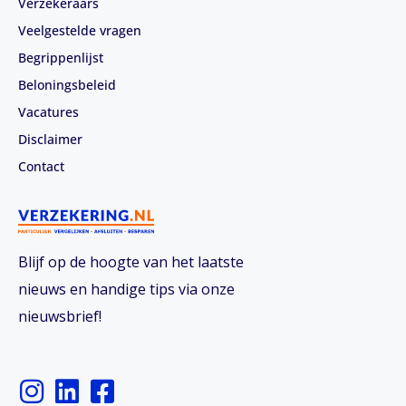
Verzekeraars
Veelgestelde vragen
Begrippenlijst
Beloningsbeleid
Vacatures
Disclaimer
Contact
Blijf op de hoogte van het laatste
nieuws en handige tips via onze
nieuwsbrief!
I
L
F
n
i
a