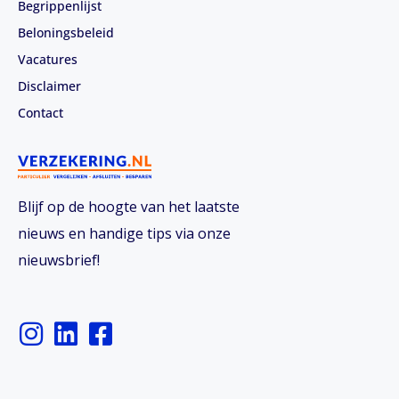
Begrippenlijst
Beloningsbeleid
Vacatures
Disclaimer
Contact
Blijf op de hoogte van het laatste
nieuws en handige tips via onze
nieuwsbrief!
I
L
F
n
i
a
s
n
c