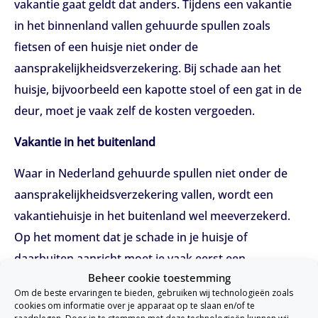
vakantie gaat geldt dat anders. Tijdens een vakantie
in het binnenland vallen gehuurde spullen zoals
fietsen of een huisje niet onder de
aansprakelijkheidsverzekering. Bij schade aan het
huisje, bijvoorbeeld een kapotte stoel of een gat in de
deur, moet je vaak zelf de kosten vergoeden.
Vakantie in het buitenland
Waar in Nederland gehuurde spullen niet onder de
aansprakelijkheidsverzekering vallen, wordt een
vakantiehuisje in het buitenland wel meeverzekerd.
Op het moment dat je schade in je huisje of
daarbuiten aanricht moet je vaak eerst een
Beheer cookie toestemming
waarborgsom betalen voordat je terug kan naar
Om de beste ervaringen te bieden, gebruiken wij technologieën zoals
Nederland. De buitenlandse overheid weet dan zeker
cookies om informatie over je apparaat op te slaan en/of te