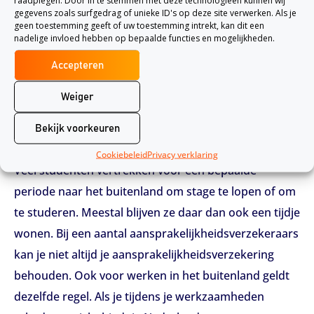
raadplegen. Door in te stemmen met deze technologieën kunnen wij
dat het slachtoffer zijn of haar geld krijgt. Meestal
gegevens zoals surfgedrag of unieke ID's op deze site verwerken. Als je
helpen reisverzekeraars ook met het betalen van het
geen toestemming geeft of uw toestemming intrekt, kan dit een
nadelige invloed hebben op bepaalde functies en mogelijkheden.
bedrag. Zo’n waarborgsom kan namelijk best hoog
uitvallen en niet iedereen kan dat bedrag zomaar
Accepteren
even ophoesten. Later moet je dit bedrag uiteraard
Weiger
terugbetalen aan de verzekeraar.
Bekijk voorkeuren
Studeren en werken in het buitenland
Cookiebeleid
Privacy verklaring
Veel studenten vertrekken voor een bepaalde
periode naar het buitenland om stage te lopen of om
te studeren. Meestal blijven ze daar dan ook een tijdje
wonen. Bij een aantal aansprakelijkheidsverzekeraars
kan je niet altijd je aansprakelijkheidsverzekering
behouden. Ook voor werken in het buitenland geldt
dezelfde regel. Als je tijdens je werkzaamheden