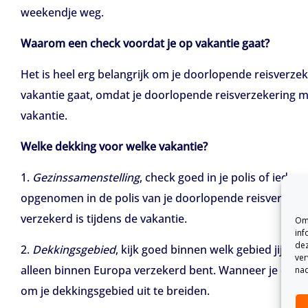
weekendje weg.
Waarom een check voordat je op vakantie gaat?
Het is heel erg belangrijk om je doorlopende reisverze
vakantie gaat, omdat je doorlopende reisverzekering mo
vakantie.
Welke dekking voor welke vakantie?
1.
Gezinssamenstelling
, check goed in je polis of ieder
opgenomen in de polis van je doorlopende reisverzeker
verzekerd is tijdens de vakantie.
Om 
inf
dez
2.
Dekkingsgebied
, kijk goed binnen welk gebied jij ver
ver
alleen binnen Europa verzekerd bent. Wanneer je dus op
nad
om je dekkingsgebied uit te breiden.