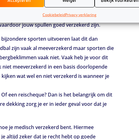
Accepteren
Weiger
Bekijk voorkeuren
tphone of een laptop. In dat geval is het
verzekering biedt. In de meeste gevallen is het
Cookiebeleid
Privacy verklaring
aardoor jouw spullen goed verzekerd zijn.
e bijzondere sporten uitvoeren laat dit dan
dbal zijn vaak al meeverzekerd maar sporten die
bergbeklimmen vaak niet. Vaak heb je voor dit
ak niet meeverzekerd in een basis doorlopende
 kijken wat wel en niet verzekerd is wanneer je
Of een reischeque? Dan is het belangrijk om dit
e dekking zorg je er in ieder geval voor dat je
en hoe je medisch verzekerd bent. Hiermee
e altijd zeker dat je recht hebt op goede