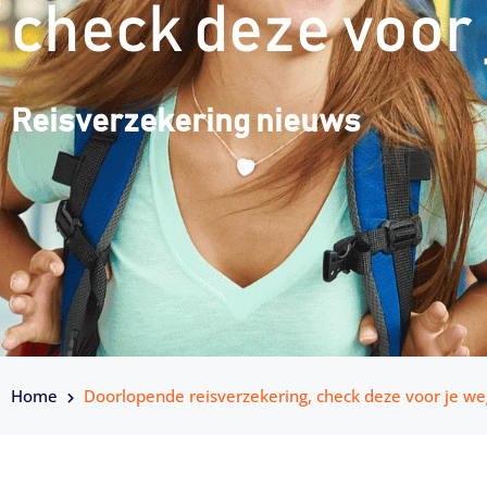
check deze voor 
Reisverzekering nieuws
Home
Doorlopende reisverzekering, check deze voor je we