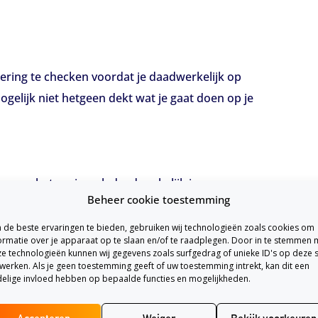
kering te checken voordat je daadwerkelijk op
gelijk niet hetgeen dekt wat je gaat doen op je
een van het gezin ook daadwerkelijk is
Beheer cookie toestemming
ing. Zo zorg je ervoor dat iedereen goed
de beste ervaringen te bieden, gebruiken wij technologieën zoals cookies om
ormatie over je apparaat op te slaan en/of te raadplegen. Door in te stemmen 
e technologieën kunnen wij gegevens zoals surfgedrag of unieke ID's op deze s
zekerd bent. Het kan bijvoorbeeld zijn dat je
werken. Als je geen toestemming geeft of uw toestemming intrekt, kan dit een
 vakantie naar Amerika gaat is het belangrijk
elige invloed hebben op bepaalde functies en mogelijkheden.