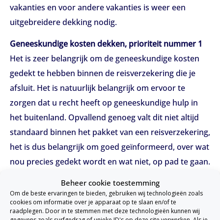
vakanties en voor andere vakanties is weer een
uitgebreidere dekking nodig.
Geneeskundige kosten dekken, prioriteit nummer 1
Het is zeer belangrijk om de geneeskundige kosten
gedekt te hebben binnen de reisverzekering die je
afsluit. Het is natuurlijk belangrijk om ervoor te
zorgen dat u recht heeft op geneeskundige hulp in
het buitenland. Opvallend genoeg valt dit niet altijd
standaard binnen het pakket van een reisverzekering,
het is dus belangrijk om goed geïnformeerd, over wat
nou precies gedekt wordt en wat niet, op pad te gaan.
De zorgverzekering dekt ook niet alle medische
Beheer cookie toestemming
kosten in het buitenland. Wanneer de kosten hoger
Om de beste ervaringen te bieden, gebruiken wij technologieën zoals
cookies om informatie over je apparaat op te slaan en/of te
uitvallen in het buitenland dan, dat deze zouden
raadplegen. Door in te stemmen met deze technologieën kunnen wij
gegevens zoals surfgedrag of unieke ID's op deze site verwerken. Als je