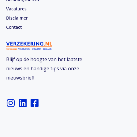
Vacatures
Disclaimer
Contact
Blijf op de hoogte van het laatste
nieuws en handige tips via onze
nieuwsbrief!
I
L
F
n
i
a
s
n
c
t
k
e
a
e
b