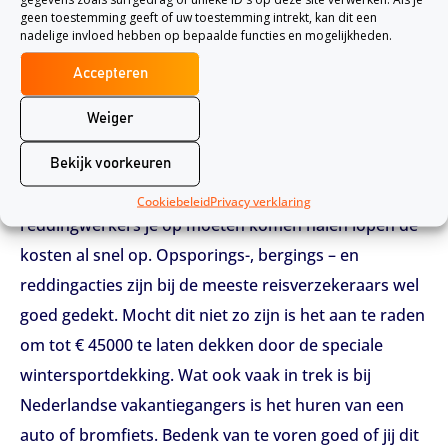
kosten in Nederland, moet u gewoon de
geen toestemming geeft of uw toestemming intrekt, kan dit een
portemonnee trekken.
nadelige invloed hebben op bepaalde functies en mogelijkheden.
Verschillende activiteiten, verschillende dekkingen
Accepteren
Het beste voorbeeld is wintersport. De meeste
Weiger
standaard reisverzekeringen dekken medische
kosten maar tot een bepaald bedrag. Echter wanneer
Bekijk voorkeuren
je een gebroken been oploopt op de piste en
Cookiebeleid
Privacy verklaring
reddingwerkers je op moeten komen halen lopen de
kosten al snel op. Opsporings-, bergings – en
reddingacties zijn bij de meeste reisverzekeraars wel
goed gedekt. Mocht dit niet zo zijn is het aan te raden
om tot € 45000 te laten dekken door de speciale
wintersportdekking. Wat ook vaak in trek is bij
Nederlandse vakantiegangers is het huren van een
auto of bromfiets. Bedenk van te voren goed of jij dit