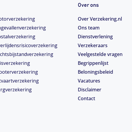
Over ons
torverzekering
Over Verzekering.nl
gevallenverzekering
Ons team
stalverzekering
Dienstverlening
erlijdensrisicoverzekering
Verzekeraars
chtsbijstandverzekering
Veelgestelde vragen
isverzekering
Begrippenlijst
ooterverzekering
Beloningsbeleid
tvaartverzekering
Vacatures
rgverzekering
Disclaimer
Contact