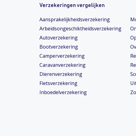
Verzekeringen vergelijken
Aansprakelijkheidsverzekering
Mo
Arbeidsongeschiktheids­­verzekering
On
Autoverzekering
Op
Bootverzekering
Ov
Camperverzekering
Re
Caravanverzekering
Re
Dierenverzekering
Sc
Fietsverzekering
Ui
Inboedelverzekering
Zo