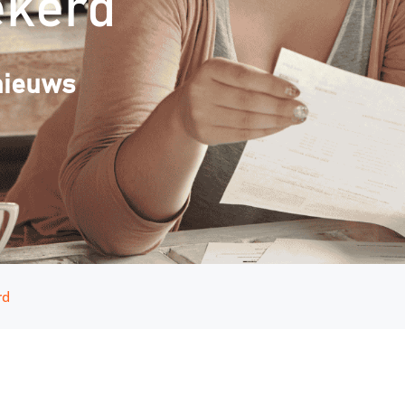
ekerd
nieuws
rd