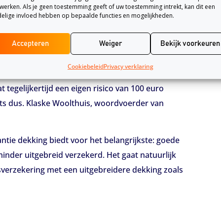
an HEMA en InShared komen van een koude
werken. Als je geen toestemming geeft of uw toestemming intrekt, kan dit een
elige invloed hebben op bepaalde functies en mogelijkheden.
stolen wordt tijdens de vakantie. Schade aan of
elemaal niet gedekt.
Accepteren
Weiger
Bekijk voorkeuren
or een smartphone bij de basisdekking.
Cookiebeleid
Privacy verklaring
ptimaal. De maximale vergoeding voor een
t tegelijkertijd een eigen risico van 100 euro
ets dus. Klaske Woolthuis, woordvoerder van
antie dekking biedt voor het belangrijkste: goede
inder uitgebreid verzekerd. Het gaat natuurlijk
sverzekering met een uitgebreidere dekking zoals