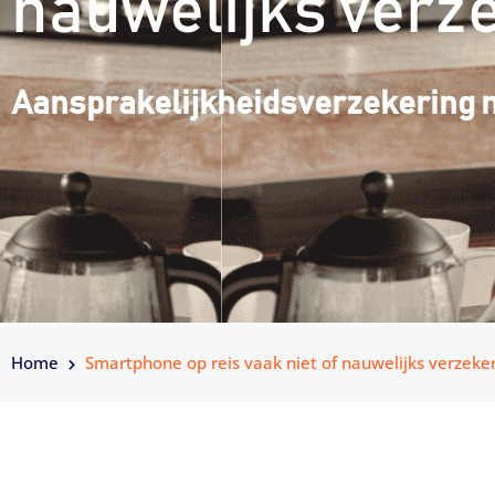
nauwelijks verz
Aansprakelijkheidsverzekering 
Home
Smartphone op reis vaak niet of nauwelijks verzeke