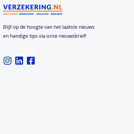
Blijf op de hoogte van het laatste nieuws
en handige tips via onze nieuwsbrief!
I
L
F
n
i
a
s
n
c
t
k
e
a
e
b
g
d
o
r
i
o
a
n
k
m
-