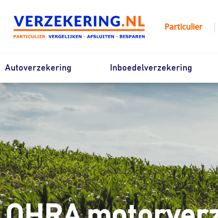
Ga
naar
|
Particulier
de
inhoud
Autoverzekering
Inboedelverzekering
OHRA motorverz