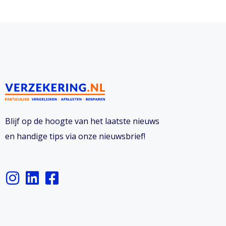
Blijf op de hoogte van het laatste nieuws
en handige tips via onze nieuwsbrief!
I
L
F
n
i
a
s
n
c
t
k
e