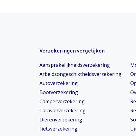
Verzekeringen vergelijken
Aansprakelijkheidsverzekering
Mo
Arbeidsongeschiktheids­­verzekering
On
Autoverzekering
Op
Bootverzekering
Ov
Camperverzekering
Re
Caravanverzekering
Re
Dierenverzekering
Sc
Fietsverzekering
Ui