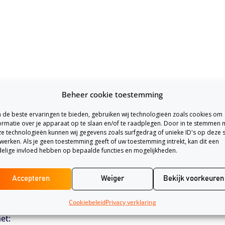
Beheer cookie toestemming
de beste ervaringen te bieden, gebruiken wij technologieën zoals cookies om
ormatie over je apparaat op te slaan en/of te raadplegen. Door in te stemmen 
e technologieën kunnen wij gegevens zoals surfgedrag of unieke ID's op deze s
werken. Als je geen toestemming geeft of uw toestemming intrekt, kan dit een
elige invloed hebben op bepaalde functies en mogelijkheden.
Accepteren
Weiger
Bekijk voorkeuren
n
Cookiebeleid
Privacy verklaring
e de dekking van je autoverzekering uitbreidt. Hierdoor k
et: