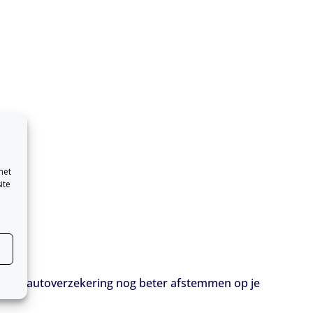
met
ite
an je autoverzekering nog beter afstemmen op je