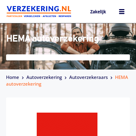
Ga
naar
Zakelijk
de
inhoud
h
HEMA autoverzekering
Home
Autoverzekering
Autoverzekeraars
HEMA
autoverzekering