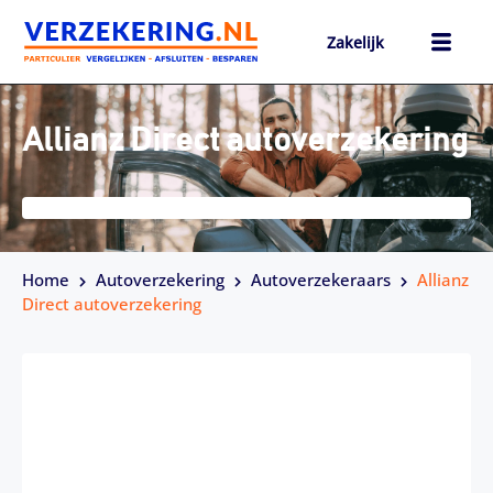
Ga
naar
Zakelijk
de
inhoud
h
Allianz Direct autoverzekering
Home
Autoverzekering
Autoverzekeraars
Allianz
Direct autoverzekering