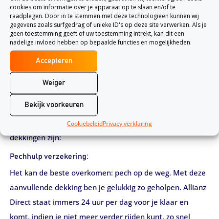
cookies om informatie over je apparaat op te slaan en/of te
raadplegen. Door in te stemmen met deze technologieën kunnen wij
gegevens zoals surfgedrag of unieke ID's op deze site verwerken. Als je
Aanvullende dekkingen voor de
geen toestemming geeft of uw toestemming intrekt, kan dit een
nadelige invloed hebben op bepaalde functies en mogelijkheden.
autoverzekering
Accepteren
Nadat je hebt bepaald welke van de bovenstaande drie
autoverzekeringen van Allianz Direct het beste bij je
Weiger
past, kun je deze aanvullen met dekkingen. De
Bekijk voorkeuren
verzekeraar biedt uiteenlopende dekkingen aan voor de
door jouw gekozen autoverzekering. Enkele van deze
Cookiebeleid
Privacy verklaring
dekkingen zijn:
Pechhulp verzekering:
Het kan de beste overkomen: pech op de weg. Met deze
aanvullende dekking ben je gelukkig zo geholpen. Allianz
Direct staat immers 24 uur per dag voor je klaar en
komt, indien je niet meer verder rijden kunt, zo snel