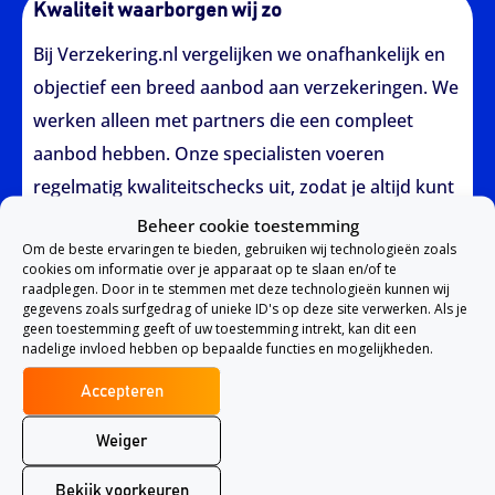
Kwaliteit waarborgen wij zo
Bij Verzekering.nl vergelijken we onafhankelijk en
objectief een breed aanbod aan verzekeringen. We
werken alleen met partners die een compleet
aanbod hebben. Onze specialisten voeren
regelmatig kwaliteitschecks uit, zodat je altijd kunt
vertrouwen op de kwaliteit van de verzekeringen
Beheer cookie toestemming
Om de beste ervaringen te bieden, gebruiken wij technologieën zoals
die we aanbieden.
cookies om informatie over je apparaat op te slaan en/of te
raadplegen. Door in te stemmen met deze technologieën kunnen wij
gegevens zoals surfgedrag of unieke ID's op deze site verwerken. Als je
Voordelen van Verzekering.nl
geen toestemming geeft of uw toestemming intrekt, kan dit een
nadelige invloed hebben op bepaalde functies en mogelijkheden.
Accepteren
Altijd een scherpe premie
Weiger
Snel de informatie die je zoekt
Bekijk voorkeuren