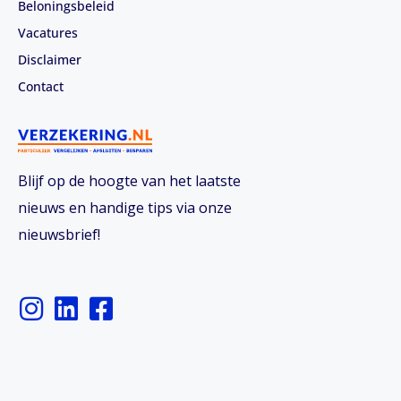
Beloningsbeleid
Vacatures
Disclaimer
Contact
Blijf op de hoogte van het laatste
nieuws en handige tips via onze
nieuwsbrief!
I
L
F
n
i
a
s
n
c
t
k
e