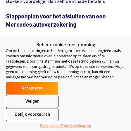
stukken voordeliger dan zelf de schade betalen.
Stappenplan voor het afsluiten van een
Mercedes autoverzekering
Wat voor Mercedes je ook rijdt, Verzekering.nl biedt je
Beheer cookie toestemming
een overzicht van de voor jou meest relevante Mercedes
Om de beste ervaringen te bieden, gebruiken wij technologieën zoals
cookies om informatie over je apparaat op te slaan en/of te
autoverzekeringen. Dit gebeurt aan de hand van het
raadplegen. Door in te stemmen met deze technologieën kunnen wij
kenteken en een paar persoonlijke gegevens. Daarbij
gegevens zoals surfgedrag of unieke ID's op deze site verwerken. Als je
geen toestemming geeft of uw toestemming intrekt, kan dit een
word je geïnformeerd over de dekking van iedere
nadelige invloed hebben op bepaalde functies en mogelijkheden.
aanbieder. Zo weet je dus precies welke Mercedes
Accepteren
autoverzekering voor jou de beste optie is.
Weiger
Bij Verzekering.nl sluit je in slechts 10 minuten een
Bekijk voorkeuren
Mercedes autoverzekering
af. Met de volgende stappen
ga je direct verzekerd de weg op.
Cookiebeleid
Privacy verklaring