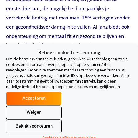
eerste drie jaar, de mogelijkheid om jaarlijks je
verzekerde bedrag met maximaal 15% verhogen zonder
een gezondheidsverklaring in te vullen. Allianz biedt ook
ondersteuning om mentaal fit en gezond te blijven en
kan altijd gebruik maken van de diensten van
Beheer cookie toestemming
MentaVitalis. Tijdens het aanvraagproces krijg je gratis
Om de beste ervaringen te bieden, gebruiken wij technologieën zoals
voorlopige dekking bij een ongeval. Als je bij Allianz een
cookies om informatie over je apparaat op te slaan en/of te
raadplegen. Door in te stemmen met deze technologieën kunnen wij
arbeidsongeschiktheidsverzekering afsluit, ben je niet
gegevens zoals surfgedrag of unieke ID's op deze site verwerken. Als je
geen toestemming geeft of uw toestemming intrekt, kan dit een
gebonden aan langlopende contracten en kun je elk
nadelige invloed hebben op bepaalde functies en mogelijkheden.
moment opzeggen of pauzeren als dat nodig is.
Accepteren
Welke arbeidsongeschiktheidsverzekering is
Weiger
geschikt voor jou?
Bekijk voorkeuren
Er zijn bij Allianz twee
arbeidsongeschiktheidsverzekeringen: de Allianz
Cookiebeleid
Privacy verklaring