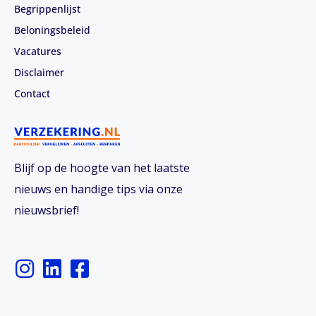
Begrippenlijst
Beloningsbeleid
Vacatures
Disclaimer
Contact
Blijf op de hoogte van het laatste
nieuws en handige tips via onze
nieuwsbrief!
I
L
F
n
i
a
s
n
c