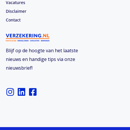
Vacatures
Disclaimer
Contact
Blijf op de hoogte van het laatste
nieuws en handige tips via onze
nieuwsbrief!
I
L
F
n
i
a
s
n
c
t
k
e
a
e
b