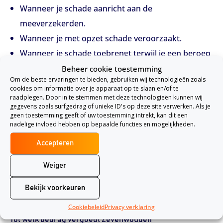
Wanneer je schade aanricht aan de
meeverzekerden.
Wanneer je met opzet schade veroorzaakt.
Wanneer je schade toebrengt terwijl je een beroep
uitoefent.
Beheer cookie toestemming
Om de beste ervaringen te bieden, gebruiken wij technologieën zoals
cookies om informatie over je apparaat op te slaan en/of te
Aansprakelijkheidsverzekering van
raadplegen. Door in te stemmen met deze technologieën kunnen wij
gegevens zoals surfgedrag of unieke ID's op deze site verwerken. Als je
Zevenwouden
geen toestemming geeft of uw toestemming intrekt, kan dit een
nadelige invloed hebben op bepaalde functies en mogelijkheden.
Wat is de premie?
Het bedrag dat je betaald voor de
Accepteren
aansprakelijkheidsverzekering van Zevenwouden is geen
Weiger
vast bedrag. Het bedrag dat je betaald voor de
aansprakelijkheidsverzekering is afhankelijk van de
Bekijk voorkeuren
gekozen verzekerde som en de gezinssituatie.
Cookiebeleid
Privacy verklaring
Tot welk bedrag vergoedt Zevenwouden