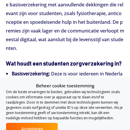
e basisverzekering met aanvullende dekkingen die rel
evant zijn voor studenten, zoals fysiotherapie, antico
nceptie en spoedeisende hulp in het buitenland. De p
remies zijn vaak lager en de communicatie verloopt m
eestal digitaal, wat aansluit bij de levensstijl van stude
nten.
Wat houdt een studenten zorgverzekering in?
Basisverzekering:
Deze is voor iedereen in Nederla
nd verplicht en dekt standaardzorg zoals huisartsb
Beheer cookie toestemming
ezoek, ziekenhuisopnames en medicijnen. De inho
Om de beste ervaringen te bieden, gebruiken wij technologieën zoals
cookies om informatie over je apparaat op te slaan en/of te
ud van het basispakket is bij alle verzekeraars gelij
raadplegen. Door in te stemmen met deze technologieën kunnen wij
gegevens zoals surfgedrag of unieke ID's op deze site verwerken. Als je
k.
geen toestemming geeft of uw toestemming intrekt, kan dit een
Aanvullende verzekeringen:
Speciaal voor studente
nadelige invloed hebben op bepaalde functies en mogelijkheden.
n zijn er aanvullende pakketten.
Accepteren