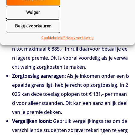
Hoe kun je besparen op je zorgverzekering als
Weiger
student?
Bekijk voorkeuren
Eigen risico verhogen:
Het verplichte eigen risico b
Cookiebeleid
Privacy verklaring
edraagt in 2025 € 385,-. Je kunt dit vrijwillig verhoge
n tot maximaal € 885,-. In ruil daarvoor betaal je ee
n lagere premie. Dit is vooral voordelig als je verwa
cht weinig zorgkosten te maken.
Zorgtoeslag aanvragen:
Als je inkomen onder een b
epaalde grens ligt, heb je recht op zorgtoeslag. In 2
025 kan deze toeslag oplopen tot € 131,- per maan
d voor alleenstaanden. Dit kan een aanzienlijk deel
van je premie dekken.
Vergelijken loont:
Gebruik vergelijkingssites om de
verschillende studenten zorgverzekeringen te verg