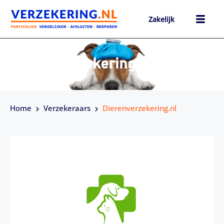
Ga
naar
Zakelijk
de
inhoud
h
Dierenverzekering.nl
Home
Verzekeraars
Dierenverzekering.nl