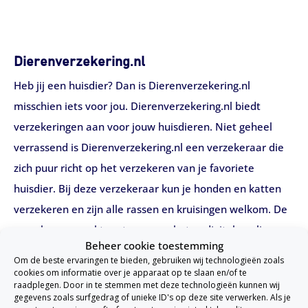
Dierenverzekering.nl
Heb jij een huisdier? Dan is Dierenverzekering.nl
misschien iets voor jou. Dierenverzekering.nl biedt
verzekeringen aan voor jouw huisdieren. Niet geheel
verrassend is Dierenverzekering.nl een verzekeraar die
zich puur richt op het verzekeren van je favoriete
huisdier. Bij deze verzekeraar kun je honden en katten
verzekeren en zijn alle rassen en kruisingen welkom. De
verzekeraar werkt met een zogeheten digitale polismap
Beheer cookie toestemming
waardoor je makkelijk je polis online in kunt zien. Er is
Om de beste ervaringen te bieden, gebruiken wij technologieën zoals
keuze uit een drietal pakketten welke je nog kunt
cookies om informatie over je apparaat op te slaan en/of te
raadplegen. Door in te stemmen met deze technologieën kunnen wij
uitbreiden met aanvullende dekkingen.
gegevens zoals surfgedrag of unieke ID's op deze site verwerken. Als je