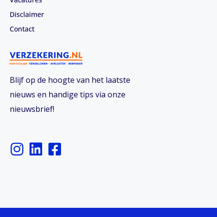
Disclaimer
Contact
Blijf op de hoogte van het laatste
nieuws en handige tips via onze
nieuwsbrief!
I
L
F
n
i
a
s
n
c
t
k
e
a
e
b
g
d
o