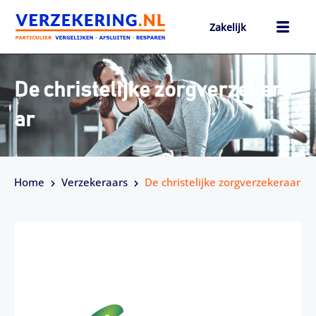
Ga
naar
Zakelijk
de
inhoud
h
De christelijke zorgverzekera
ar
Home
Verzekeraars
De christelijke zorgverzekeraar