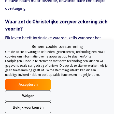
nieuwe naam maar dezelfde, onwankelbare christelijke
overtuiging.
Waar zet de Christelijke zorgverzekering zich
voor in?
Elk leven heeft intrinsieke waarde, zelfs wanneer het
volgens menselijke maatstaven niet volmaakt lijkt. Elk
Beheer cookie toestemming
Om de beste ervaringen te bieden, gebruiken wij technologieën zoals
leven is geschapen, gewenst en geliefd door God, en
cookies om informatie over je apparaat op te slaan en/of te
verdient daarom liefde, zorg, aandacht en bescherming.
raadplegen. Door in te stemmen met deze technologieën kunnen wij
gegevens zoals surfgedrag of unieke ID's op deze site verwerken. Als je
Hier zet de christelijke zorgverzekeraar zich voor in:
geen toestemming geeft of uw toestemming intrekt, kan dit een
nadelige invloed hebben op bepaalde functies en mogelijkheden.
Bescherming van het leven:
Ze uiten eerlijk hun
Accepteren
bedenkingen bij behandelingen die het leven
beëindigen of ingrijpend veranderen, maar
Weiger
respecteren de keuzes van individuen. De
Bekijk voorkeuren
compassie en Gods liefde van De christelijke