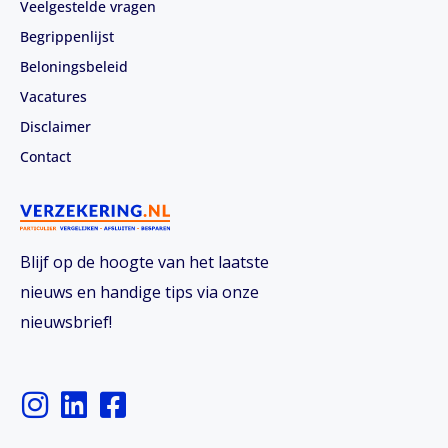
Veelgestelde vragen
Begrippenlijst
Beloningsbeleid
Vacatures
Disclaimer
Contact
Blijf op de hoogte van het laatste
nieuws en handige tips via onze
nieuwsbrief!
I
L
F
n
i
a