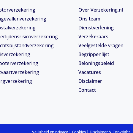
torverzekering
Over Verzekering.nl
gevallenverzekering
Ons team
stalverzekering
Dienstverlening
erlijdensrisicoverzekering
Verzekeraars
chtsbijstandverzekering
Veelgestelde vragen
isverzekering
Begrippenlijst
ooterverzekering
Beloningsbeleid
tvaartverzekering
Vacatures
rgverzekering
Disclaimer
Contact
Veiligheid en privacy
|
Cookies
|
Disclaimer & Copyright