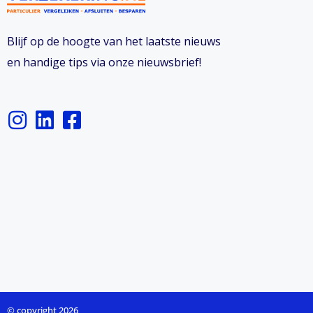
Blijf op de hoogte van het laatste nieuws
en handige tips via onze nieuwsbrief!
I
L
F
n
i
a
s
n
c
t
k
e
a
e
b
g
d
o
r
i
o
a
n
k
m
-
s
© copyright 2026