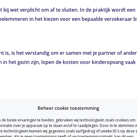
et bij wet verplicht om af te sluiten. In de praktijk wordt ee
elemmeren in het kiezen voor een bepaalde verzekeraar bij w
ht is, is het verstandig om er samen met je partner of ande
eren in het gezin zijn, lopen de kosten voor kinderopvang v
ing heeft verplicht tijdens het afsluiten van de hypotheek,
Beheer cookie toestemming
sluiten van de overlijdensrisicoverzekering is niet toegest
de beste ervaringen te bieden, gebruiken wij technologieën zoals cookies om
ormatie over je apparaat op te slaan en/of te raadplegen. Door in te stemmen 
e technologieën kunnen wij gegevens zoals surfgedrag of unieke ID's op deze s
werken. Als je geen toestemming geeft of uw toestemming intrekt, kan dit een