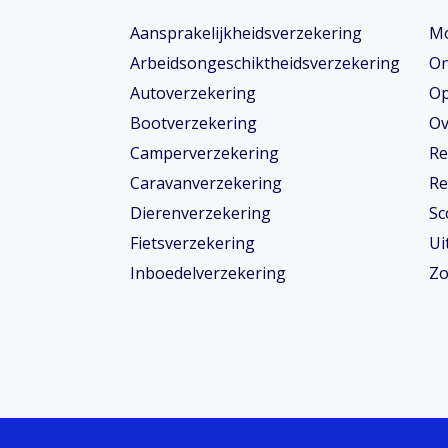
Aansprakelijkheidsverzekering
Mo
Arbeidsongeschiktheids­­verzekering
On
Autoverzekering
Op
Bootverzekering
Ov
Camperverzekering
Re
Caravanverzekering
Re
Dierenverzekering
Sc
Fietsverzekering
Ui
Inboedelverzekering
Zo