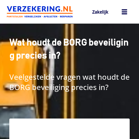
Ga
naar
Zakelijk
de
inhoud
h
Wat houdt de BORG beveiligin
g precies in?
Veelgestelde vragen wat houdt de
BORG beveiliging precies in?