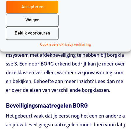
Accepteren
Borgklasse 1 is de laagste risicoklasse, borgklasse 4 d
e hoogste. De methode om de beveiligingsklasse te b
Weiger
epalen heet VRKI, ofwel Vernieuwde Risico Klasse ind
Bekijk voorkeuren
eling. Voor elk van deze klassen gelden andere regels.
Cookiebeleid
Privacy verklaring
Zo ben je bijvoorbeeld verplicht om een bedraad alar
msysteem met afdekbeveiliging te hebben bij borgkla
sse 3. Een door BORG erkend bedrijf kan je meer over
deze klassen vertellen, wanneer ze jouw woning kom
en bekijken. Behoefte aan meer inzicht? Lees dan me
er over de eisen van verschillende borgklassen.
Beveiligingsmaatregelen BORG
Het gebeurt vaak dat je eerst nog het een en andere a
an jouw beveiligingsmaatregelen moet doen voordat j