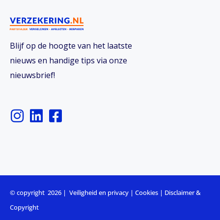
Blijf op de hoogte van het laatste
nieuws en handige tips via onze
nieuwsbrief!
I
L
F
n
i
a
s
n
c
t
k
e
a
e
b
g
d
o
r
i
o
© copyright 2026 |
Veiligheid en privacy
|
Cookies
|
Disclaimer &
a
n
k
Copyright