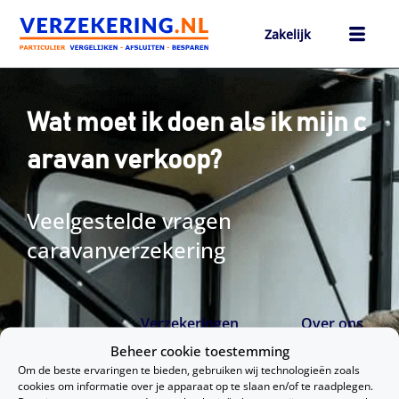
Ga
naar
Zakelijk
de
inhoud
h
Wat moet ik doen als ik mijn c
aravan verkoop?
Veelgestelde vragen
caravanverzekering
Verzekeringen
Over ons
vergelijken
Beheer cookie toestemming
Over Verz
Om de beste ervaringen te bieden, gebruiken wij technologieën zoals
I
L
F
ekering.nl
cookies om informatie over je apparaat op te slaan en/of te raadplegen.
Arbeidsongeschiktheids­­verzekering