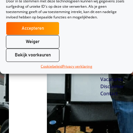
n
i
a
Ons team
Door in te stemmen met deze technologieën kunnen wij gegevens zoals
s
n
c
surfgedrag of unieke ID's op deze site verwerken. Als je geen
Dienstverl
toestemming geeft of uw toestemming intrekt, kan dit een nadelige
t
k
e
ening
invloed hebben op bepaalde functies en mogelijkheden.
a
e
b
Verzekera
g
d
o
Accepteren
ars
r
i
o
Veelgestel
Weiger
a
n
k
de vragen
m
-
Begrippen
Bekijk voorkeuren
s
lijst
Belonings
q
Cookiebeleid
Privacy verklaring
beleid
u
Vacatures
a
Disclaimer
r
Contact
e