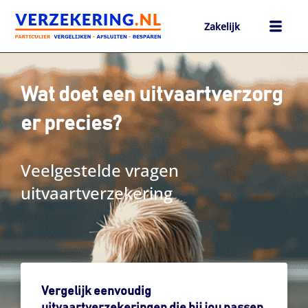
Ga
naar
Zakelijk
de
inhoud
h
Wat doet een uitvaartverzorg
er precies?
Veelgestelde vragen
uitvaartverzekering
Vergelijk eenvoudig