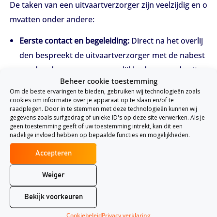
De taken van een uitvaartverzorger zijn veelzijdig en o
mvatten onder andere:
Eerste contact en begeleiding:
Direct na het overlij
den bespreekt de uitvaartverzorger met de nabest
aanden de wensen en mogelijkheden voor de uitva
Beheer cookie toestemming
art.
Om de beste ervaringen te bieden, gebruiken wij technologieën zoals
Administratieve ondersteuning:
Het regelen van off
cookies om informatie over je apparaat op te slaan en/of te
raadplegen. Door in te stemmen met deze technologieën kunnen wij
iciële documenten zoals de overlijdensakte en het
gegevens zoals surfgedrag of unieke ID's op deze site verwerken. Als je
geen toestemming geeft of uw toestemming intrekt, kan dit een
doen van aangifte bij de gemeente.
nadelige invloed hebben op bepaalde functies en mogelijkheden.
Organisatie van de uitvaart:
Het plannen van de cer
Accepteren
emonie, inclusief locatie, datum, tijdstip, muziek, s
prekers, bloemen en catering.
Weiger
Verzorging van de overledene:
Het verzorgen en o
Bekijk voorkeuren
pbaren van het lichaam, eventueel met behulp van
restauratie en make-up, zodat nabestaanden op ee
Cookiebeleid
Privacy verklaring