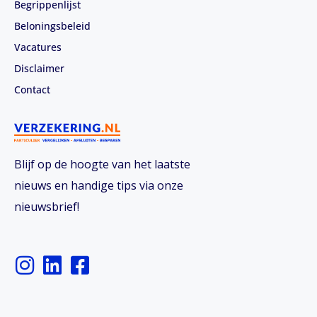
Begrippenlijst
Beloningsbeleid
Vacatures
Disclaimer
Contact
Blijf op de hoogte van het laatste
nieuws en handige tips via onze
nieuwsbrief!
I
L
F
n
i
a
s
n
c