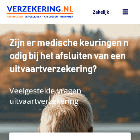
Ga
naar
Zakelijk
de
inhoud
h
Zijn er medische keuringen n
odig bij het afsluiten van een
uitvaartverzekering?
Veelgestelde vragen
uitvaartverzekering