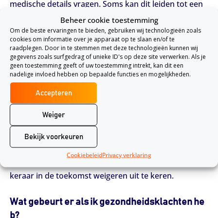
medische details vragen. Soms kan dit leiden tot een
hogere premie of beperkte dekking.
Beheer cookie toestemming
Om de beste ervaringen te bieden, gebruiken wij technologieën zoals
cookies om informatie over je apparaat op te slaan en/of te
Wat wordt er gevraagd bij de gezondheidsvrag
raadplegen. Door in te stemmen met deze technologieën kunnen wij
gegevens zoals surfgedrag of unieke ID's op deze site verwerken. Als je
en?
geen toestemming geeft of uw toestemming intrekt, kan dit een
Verzekeraars kunnen vragen stellen over:
nadelige invloed hebben op bepaalde functies en mogelijkheden.
Accepteren
Je huidige gezondheidstoestand
Medicijngebruik
Weiger
Eerdere of huidige ziektes en aandoeningen
Bekijk voorkeuren
Het eerlijk beantwoorden van deze vragen is verplich
Cookiebeleid
Privacy verklaring
t. Verzwijg je belangrijke informatie, dan kan de verze
keraar in de toekomst weigeren uit te keren.
Wat gebeurt er als ik gezondheidsklachten he
b?