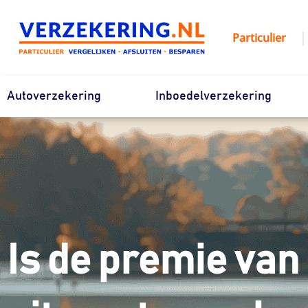
Ga
naar
|
Particulier
de
inhoud
Autoverzekering
Inboedelverzekering
Is de premie van