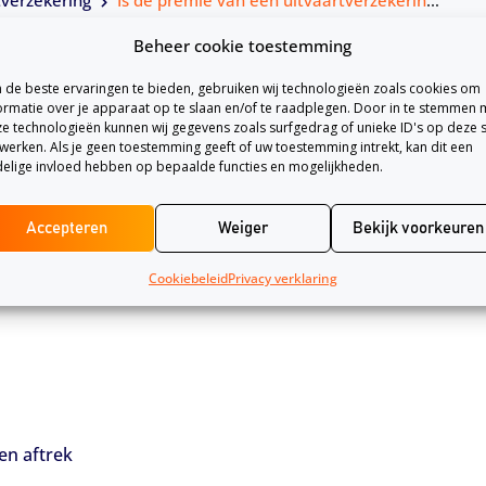
tverzekering
Is de premie van een uitvaartverzekering aftrekbaar van de belasting?
Beheer cookie toestemming
de beste ervaringen te bieden, gebruiken wij technologieën zoals cookies om
ormatie over je apparaat op te slaan en/of te raadplegen. Door in te stemmen 
e technologieën kunnen wij gegevens zoals surfgedrag of unieke ID's op deze s
werken. Als je geen toestemming geeft of uw toestemming intrekt, kan dit een
aar van de belasting. Dit is sinds 1 januari 2009 gewijzigd 
elige invloed hebben op bepaalde functies en mogelijkheden.
Accepteren
Weiger
Bekijk voorkeuren
uitvaartverzekeringen onder voorwaarden nog als aftrekpo
Cookiebeleid
Privacy verklaring
 de daaropvolgende aanpassing in 2009 is deze regeling af
en aftrek