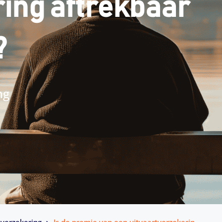
ing aftrekbaar
?
ng