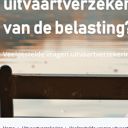
uitvaartverzeker
van de belasting
Veelgestelde vragen uitvaartverzekeri