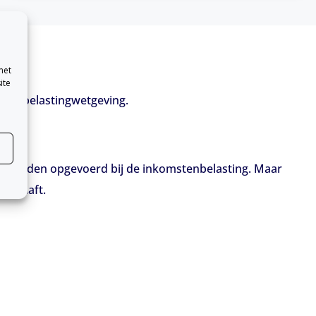
met
ite
in de belastingwetgeving.
st worden opgevoerd bij de inkomstenbelasting. Maar
geschaft.