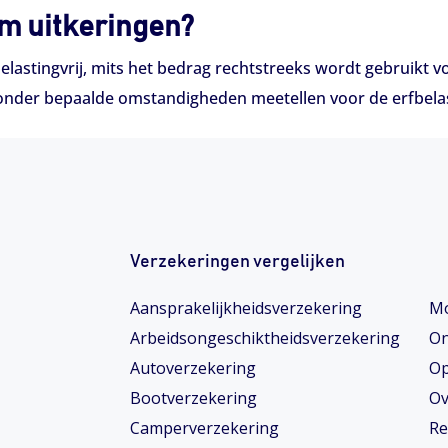
om uitkeringen?
 belastingvrij, mits het bedrag rechtstreeks wordt gebruik
t onder bepaalde omstandigheden meetellen voor de erfbela
Verzekeringen vergelijken
Aansprakelijkheidsverzekering
Mo
Arbeidsongeschiktheids­­verzekering
On
Autoverzekering
Op
Bootverzekering
Ov
Camperverzekering
Re