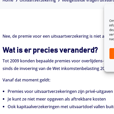
Home
Uitvaartverzekering
Veelgestelde vragen uitvaar
Om 
inf
dez
ver
Nee, de premie voor een uitvaartverzekering is niet aftrekb
nad
Wat is er precies veranderd?
Tot 2009 konden bepaalde premies voor overlijdens- en 
sinds de invoering van de Wet inkomstenbelasting 2001 en
Vanaf dat moment geldt:
Premies voor uitvaartverzekeringen zijn privé-uitgaven
Je kunt ze niet meer opgeven als aftrekbare kosten
Ook kapitaalverzekeringen met uitvaartdoel vallen buit