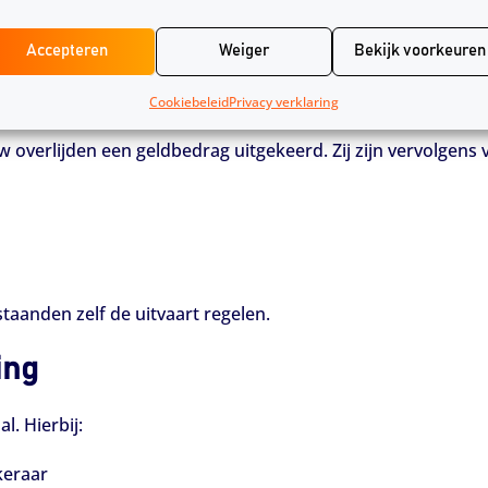
reeks. Dit geeft nabestaanden weinig zorgen, maar ook min
Accepteren
Weiger
Bekijk voorkeuren
Cookiebeleid
Privacy verklaring
 overlijden een geldbedrag uitgekeerd. Zij zijn vervolgens v
staanden zelf de uitvaart regelen.
ing
l. Hierbij:
keraar