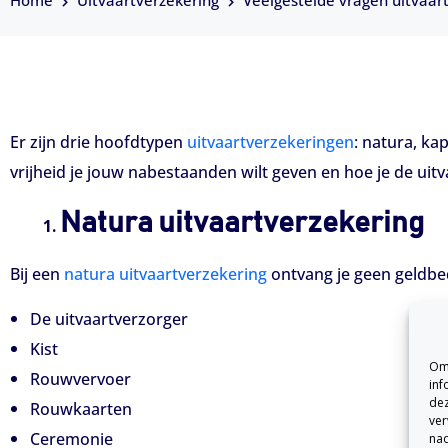
Home
Uitvaartverzekering
Veelgestelde vragen uitvaar
Er zijn drie hoofdtypen
uitvaartverzekeringen
: natura, ka
vrijheid je jouw nabestaanden wilt geven en hoe je de uitv
Natura uitvaartverzekering
Bij een
natura uitvaartverzekering
ontvang je geen geldbe
De uitvaartverzorger
Kist
Om 
Rouwvervoer
inf
dez
Rouwkaarten
ver
Ceremonie
nad