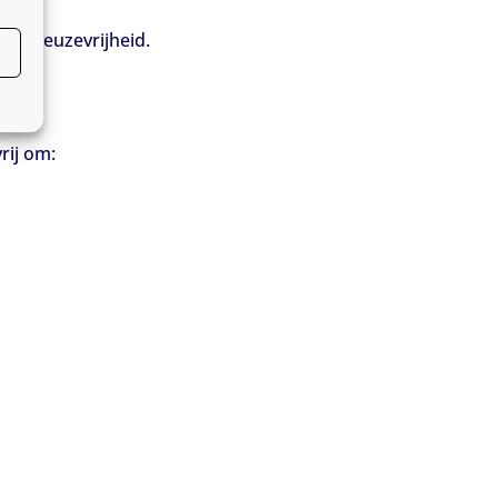
der keuzevrijheid.
rij om: