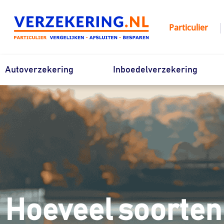
Ga
naar
|
Particulier
de
inhoud
Autoverzekering
Inboedelverzekering
Hoeveel soorten