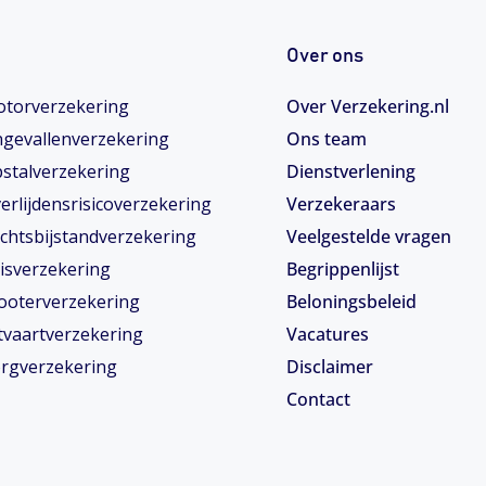
Over ons
torverzekering
Over Verzekering.nl
gevallenverzekering
Ons team
stalverzekering
Dienstverlening
erlijdensrisicoverzekering
Verzekeraars
chtsbijstandverzekering
Veelgestelde vragen
isverzekering
Begrippenlijst
ooterverzekering
Beloningsbeleid
tvaartverzekering
Vacatures
rgverzekering
Disclaimer
Contact