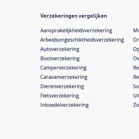
Verzekeringen vergelijken
Aansprakelijkheidsverzekering
Mo
Arbeidsongeschiktheids­­verzekering
On
Autoverzekering
Op
Bootverzekering
Ov
Camperverzekering
Re
Caravanverzekering
Re
Dierenverzekering
Sc
Fietsverzekering
Ui
Inboedelverzekering
Zo