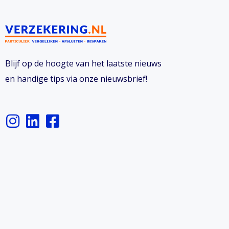
Blijf op de hoogte van het laatste nieuws
en handige tips via onze nieuwsbrief!
I
L
F
n
i
a
s
n
c
t
k
e
a
e
b
g
d
o
r
i
o
a
n
k