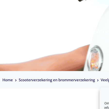
sluiten?
Veelgestelde vragen scooterverzeker
Home
Scooterverzekering en brommerverzekering
Veel
Om 
inf