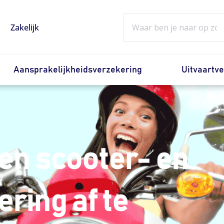
Zoeken
Zakelijk
Aansprakelijkheidsverzekering
Uitvaartv
een scooter- en
ing af te