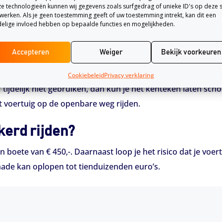
e technologieën kunnen wij gegevens zoals surfgedrag of unieke ID's op deze s
 of brommer minimaal te verzekeren met een WA-verzekering 
werken. Als je geen toestemming geeft of uw toestemming intrekt, kan dit een
elige invloed hebben op bepaalde functies en mogelijkheden.
der deze verzekering mag je niet de openbare weg op.
zekeren?
Accepteren
Weiger
Bekijk voorkeuren
een WA-verzekering af te sluiten. Dit geldt ook als je niet 
Cookiebeleid
Privacy verklaring
r tijdelijk niet gebruiken, dan kun je het kenteken laten sc
t voertuig op de openbare weg rijden.
kerd rijden?
en boete van € 450,-. Daarnaast loop je het risico dat je vo
schade kan oplopen tot tienduizenden euro’s.