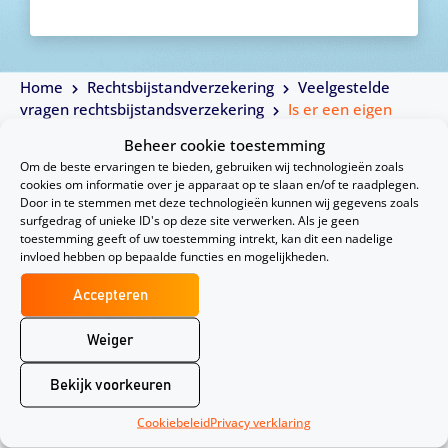
Home
Rechtsbijstandverzekering
Veelgestelde
vragen rechtsbijstandsverzekering
Is er een eigen
risico bij een rechtsbijstandverzekering?
Beheer cookie toestemming
Om de beste ervaringen te bieden, gebruiken wij technologieën zoals
cookies om informatie over je apparaat op te slaan en/of te raadplegen.
Of je een eigen bijdrage moet leveren voor juridische
Door in te stemmen met deze technologieën kunnen wij gegevens zoals
ondersteuning of niet verschilt per verzekeraar. In de
surfgedrag of unieke ID's op deze site verwerken. Als je geen
toestemming geeft of uw toestemming intrekt, kan dit een nadelige
meest gevallen vragen de verzekeraars hier alleen na
invloed hebben op bepaalde functies en mogelijkheden.
ar wanneer de verzekeraar externe kosten maakt, en
Accepteren
dus zijn werk uitbesteed. Dit kan dus het geval zijn bij
het inzetten van deskundigen, advocaten en dergelijk
Weiger
e. Controleer dus altijd goed of hiervan sprake is bij d
Bekijk voorkeuren
e rechtshulp die je nodig hebt zodat je niet voor verra
Cookiebeleid
Privacy verklaring
ssingen komt te staan.