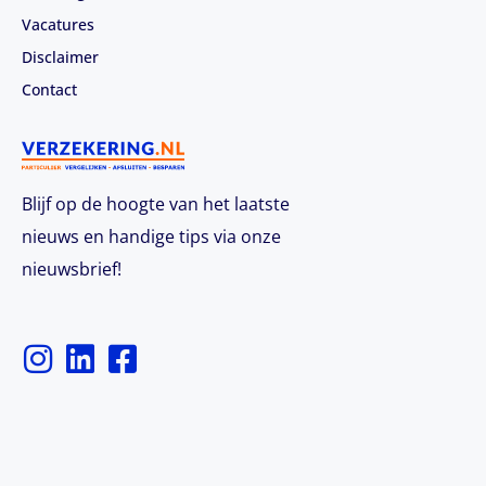
Vacatures
Disclaimer
Contact
Blijf op de hoogte van het laatste
nieuws en handige tips via onze
nieuwsbrief!
I
L
F
n
i
a
s
n
c
t
k
e
a
e
b