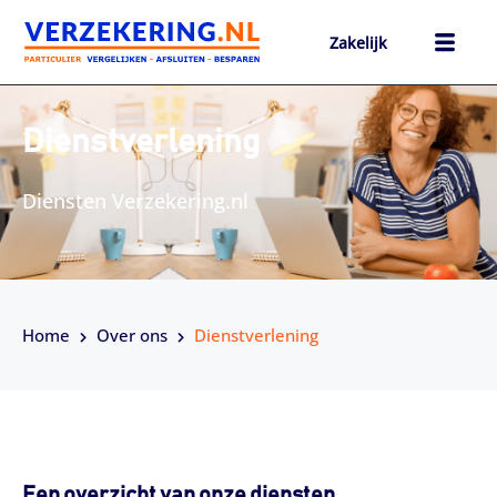
Ga
naar
Zakelijk
de
inhoud
h
Dienstverlening
Diensten Verzekering.nl
Home
Over ons
Dienstverlening
Een overzicht van onze diensten