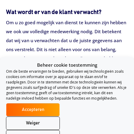
Wat wordt er van de klant verwacht?
Om u zo goed mogelijk van dienst te kunnen zijn hebben
we ook uw volledige medewerking nodig. Dit betekent
dat wij van u verwachten dat u de juiste gegevens aan
ons verstrekt. Dit is niet alleen voor ons van belang,
maar ook voor uw zoekresultaten. Daarnaast hebben
Beheer cookie toestemming
consumenten een mededelingsplicht tegenover
Om de beste ervaringen te bieden, gebruiken wij technologieën zoals
verzekeraars. Als blijkt dat u (opzettelijk) onjuiste
cookies om informatie over je apparaat op te slaan en/of te
raadplegen. Door in te stemmen met deze technologieën kunnen wij
informatie hebt verstrekt, kunnen verzekeraars
gegevens zoals surfgedrag of unieke ID's op deze site verwerken. Als je
geen toestemming geeft of uw toestemming intrekt, kan dit een
overgaan tot het (deels) weigeren van de uitbetaling na
nadelige invloed hebben op bepaalde functies en mogelijkheden.
schade.
Accepteren
Daarnaast is het belangrijk dat u eventuele wijzigingen in
Weiger
uw persoonlijke situatie die van belang kunnen zijn voor