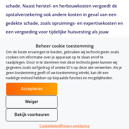
schade. Naast herstel- en herbouwkosten vergoedt de
opstalverzekering ook andere kosten in geval van een
gedekte schade, zoals opruimings- en expertisekosten en
een vergoeding voor tijdelijke huisvesting als jouw
woning niet bewoonbaar is.
Beheer cookie toestemming
Om de beste ervaringen te bieden, gebruiken wij technologieën zoals
Zeer Compleet
cookies om informatie over je apparaat op te slaan en/of te
Garantie Tegen Onderverzekering
raadplegen. Door in te stemmen met deze technologieën kunnen wij
gegevens zoals surfgedrag of unieke ID's op deze site verwerken. Als je
geen toestemming geeft of uw toestemming intrekt, kan dit een
Dekkingen opstalverzekering De Zeeuwse
nadelige invloed hebben op bepaalde functies en mogelijkheden.
De Zeeuwse vergoed schade als gevolg van een
Accepteren
plotselinge en onvoorziene gebeurtenis aan uw
Weiger
verzekerde woning. Alleen bij schade door storm geldt
een eigen risico van € 250,- per gebeurtenis. Je hebt de
Bekijk voorkeuren
keuze tussen de Basis- of Plus-dekking.
Cookiebeleid
Privacy verklaring