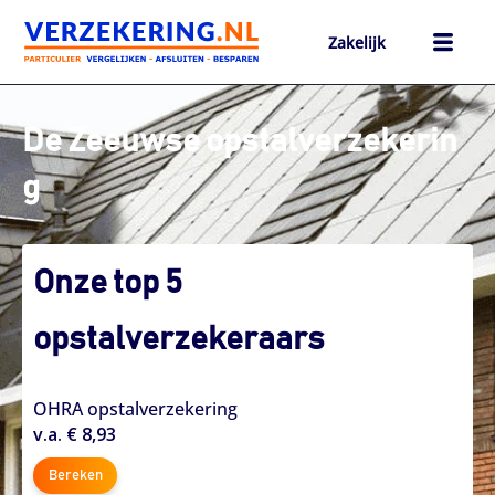
Ga
naar
Zakelijk
de
inhoud
h
De Zeeuwse opstalverzekerin
g
Onze top 5
opstalverzekeraars
OHRA opstalverzekering
v.a. € 8,93
Bereken