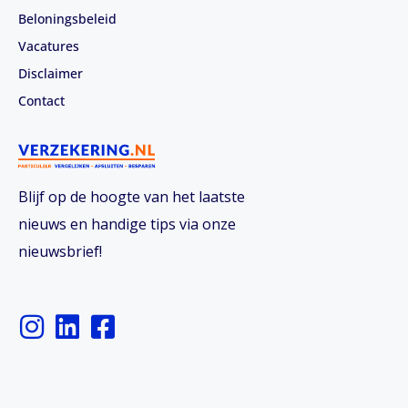
Beloningsbeleid
Vacatures
Disclaimer
Contact
Blijf op de hoogte van het laatste
nieuws en handige tips via onze
nieuwsbrief!
I
L
F
n
i
a
s
n
c
t
k
e