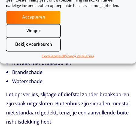
erwijl een andere verzekeraar tot € 15.000,- vergoedt.
nadelige invloed hebben op bepaalde functies en mogelijkheden.
Accepteren
Hoe werkt de dekking voor sieraden?
De inboedelverzekering vergoedt schade aan of diefs
Weiger
tal van sieraden als dit binnen de dekking valt, zoals b
Bekijk voorkeuren
ij:
Cookiebeleid
Privacy verklaring
Inbraak met braaksporen
Brandschade
Waterschade
Let op: verlies, slijtage of diefstal zonder braaksporen
zijn vaak uitgesloten. Buitenhuis zijn sieraden meestal
niet standaard gedekt, tenzij je een aanvullende buite
nshuisdekking hebt.