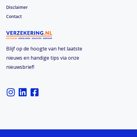
Disclaimer
Contact
Blijf op de hoogte van het laatste
nieuws en handige tips via onze
nieuwsbrief!
I
L
F
n
i
a
s
n
c
t
k
e
a
e
b
g
d
o