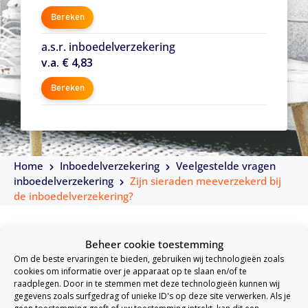
Bereken
a.s.r. inboedelverzekering
v.a. € 4,83
Bereken
Home
Inboedelverzekering
Veelgestelde vragen
inboedelverzekering
Zijn sieraden meeverzekerd bij
de inboedelverzekering?
Ja, sieraden zijn in huis meeverzekerd via je
inboedelv
Beheer cookie toestemming
erzekering
tegen schade en diefstal, maar er geldt we
Om de beste ervaringen te bieden, gebruiken wij technologieën zoals
cookies om informatie over je apparaat op te slaan en/of te
l een maximale vergoeding. Dit bedrag verschilt per v
raadplegen. Door in te stemmen met deze technologieën kunnen wij
gegevens zoals surfgedrag of unieke ID's op deze site verwerken. Als je
erzekeraar: bij de ene ligt de grens rond de € 2.500,-, t
geen toestemming geeft of uw toestemming intrekt, kan dit een