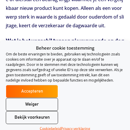
kbaar nieuw product kunt kopen. Alleen als een voor
werp sterk in waarde is gedaald door ouderdom of sli
jtage, keert de verzekeraar de dagwaarde uit.
Wat is het verschil tussen nieuwwaarde en dag
Beheer cookie toestemming
waarde?
Om de beste ervaringen te bieden, gebruiken wij technologieën zoals
De nieuwwaarde is het bedrag dat je nodig hebt om h
cookies om informatie over je apparaat op te slaan en/of te
raadplegen. Door in te stemmen met deze technologieën kunnen wij
etzelfde product nieuw aan te schaffen. De dagwaard
gegevens zoals surfgedrag of unieke ID's op deze site verwerken. Als je
geen toestemming geeft of uw toestemming intrekt, kan dit een
e is de waarde van het product op het moment van sc
nadelige invloed hebben op bepaalde functies en mogelijkheden.
hade, waarbij rekening wordt gehouden met veroude
Accepteren
ring en gebruik. Hoe ouder en versleten een item is, h
oe lager de dagwaarde.
Weiger
Bekijk voorkeuren
Wanneer krijg je de nieuwwaarde vergoed?
Verzekeraars keren meestal de nieuwwaarde uit als h
Cookiebeleid
Privacy verklaring