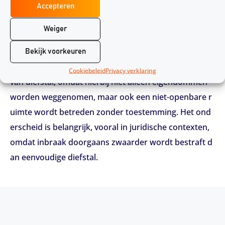
Accepteren
Inbraak:
Dit houdt in dat iemand zonder toestemm
ing een woning of gebouw binnendringt, vaak met
Weiger
doel om diefstal te plegen.
Bekijk voorkeuren
Inbraak wordt beschouwd als een verzwarende vorm
Cookiebeleid
Privacy verklaring
van diefstal, omdat hierbij niet alleen eigendommen
worden weggenomen, maar ook een niet-openbare r
uimte wordt betreden zonder toestemming. Het ond
erscheid is belangrijk, vooral in juridische contexten,
omdat inbraak doorgaans zwaarder wordt bestraft d
an eenvoudige diefstal.