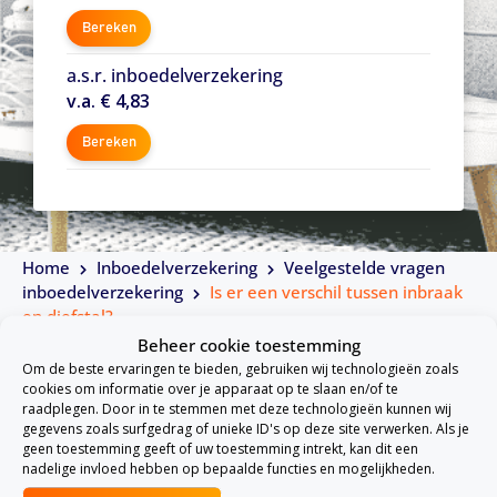
Bereken
a.s.r. inboedelverzekering
v.a. € 4,83
Bereken
Home
Inboedelverzekering
Veelgestelde vragen
inboedelverzekering
Is er een verschil tussen inbraak
en diefstal?
Beheer cookie toestemming
Om de beste ervaringen te bieden, gebruiken wij technologieën zoals
Ja, er is een duidelijk verschil tussen inbraak en diefst
cookies om informatie over je apparaat op te slaan en/of te
raadplegen. Door in te stemmen met deze technologieën kunnen wij
al:
gegevens zoals surfgedrag of unieke ID's op deze site verwerken. Als je
geen toestemming geeft of uw toestemming intrekt, kan dit een
Diefstal:
Dit betreft het wegnemen van andermans
nadelige invloed hebben op bepaalde functies en mogelijkheden.
eigendommen zonder toestemming.