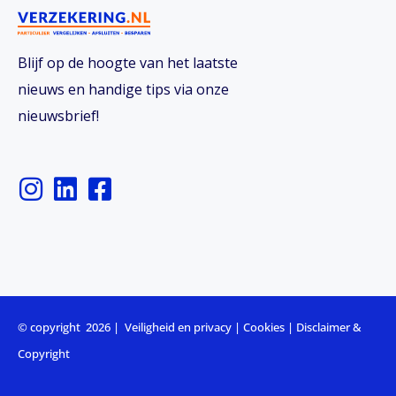
Blijf op de hoogte van het laatste
nieuws en handige tips via onze
nieuwsbrief!
I
L
F
n
i
a
s
n
c
t
k
e
a
e
b
g
d
o
r
i
o
© copyright 2026 |
Veiligheid en privacy
|
Cookies
|
Disclaimer &
a
n
k
Copyright
m
-