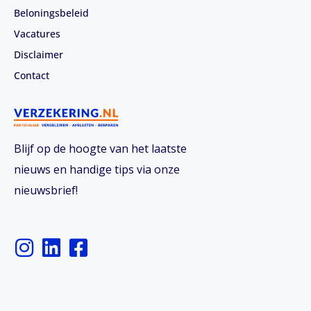
Beloningsbeleid
Vacatures
Disclaimer
Contact
Blijf op de hoogte van het laatste
nieuws en handige tips via onze
nieuwsbrief!
I
L
F
n
i
a
s
n
c
t
k
e