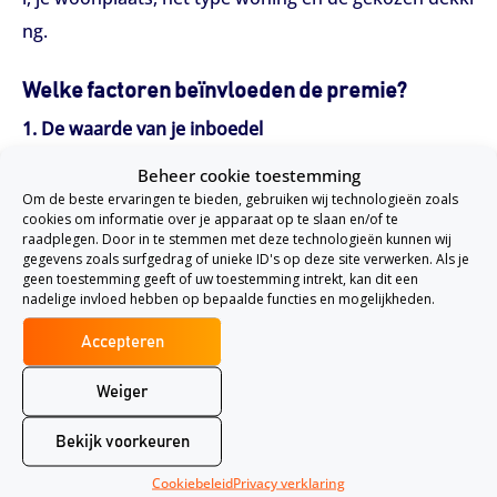
ng.
Welke factoren beïnvloeden de premie?
1. De waarde van je inboedel
Hoe hoger de totale waarde van je spullen, hoe hoger
Beheer cookie toestemming
de premie. Sommige verzekeraars werken met een in
Om de beste ervaringen te bieden, gebruiken wij technologieën zoals
cookies om informatie over je apparaat op te slaan en/of te
boedelwaardemeter om onderverzekering te voorko
raadplegen. Door in te stemmen met deze technologieën kunnen wij
gegevens zoals surfgedrag of unieke ID's op deze site verwerken. Als je
men.
geen toestemming geeft of uw toestemming intrekt, kan dit een
nadelige invloed hebben op bepaalde functies en mogelijkheden.
2. Je woonplaats
In stedelijke gebieden of regio’s met een hoger risico
Accepteren
op inbraak of waterschade is de premie vaak hoger d
Weiger
an in rustige, landelijke gebieden.
Bekijk voorkeuren
3. Type woning
Cookiebeleid
Privacy verklaring
Vrijstaande woningen hebben doorgaans een hogere