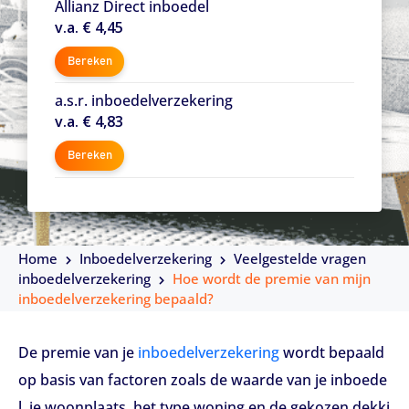
Allianz Direct inboedel
v.a. € 4,45
Bereken
a.s.r. inboedelverzekering
v.a. € 4,83
Bereken
Home
Inboedelverzekering
Veelgestelde vragen
inboedelverzekering
Hoe wordt de premie van mijn
inboedelverzekering bepaald?
De premie van je
inboedelverzekering
wordt bepaald
op basis van factoren zoals de waarde van je inboede
l, je woonplaats, het type woning en de gekozen dekki