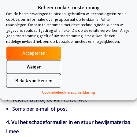
Beheer cookie toestemming
Foto’s of video’s te maken van de schade.
Om de beste ervaringen te bieden, gebruiken wij technologieën zoals
Eventuele aankoopbonnen of garantiebewijzen erb
cookies om informatie over je apparaat op te slaan en/of te
raadplegen. Door in te stemmen met deze technologieën kunnen wij
ij te zoeken.
gegevens zoals surfgedrag of unieke ID's op deze site verwerken. Als je
Getuigenverklaringen te verzamelen als anderen h
geen toestemming geeft of uw toestemming intrekt, kan dit een
nadelige invloed hebben op bepaalde functies en mogelijkheden.
et hebben gezien.
Accepteren
3. Meld de schade zo snel mogelijk
Weiger
Neem contact op met je verzekeraar en meld de scha
de. Dit kan meestal op verschillende manieren:
Bekijk voorkeuren
Via een online portaal of app van je verzekeraar.
Cookiebeleid
Privacy verklaring
Telefonisch bij de klantenservice.
Soms per e-mail of post.
4. Vul het schadeformulier in en stuur bewijsmateriaa
l mee