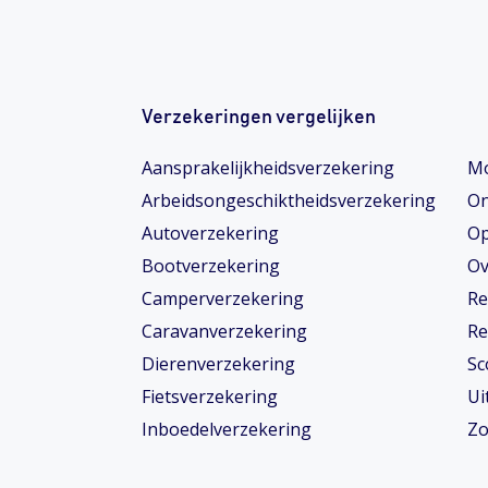
Verzekeringen vergelijken
Aansprakelijkheidsverzekering
Mo
Arbeidsongeschiktheids­­verzekering
On
Autoverzekering
Op
Bootverzekering
Ov
Camperverzekering
Re
Caravanverzekering
Re
Dierenverzekering
Sc
Fietsverzekering
Ui
Inboedelverzekering
Zo