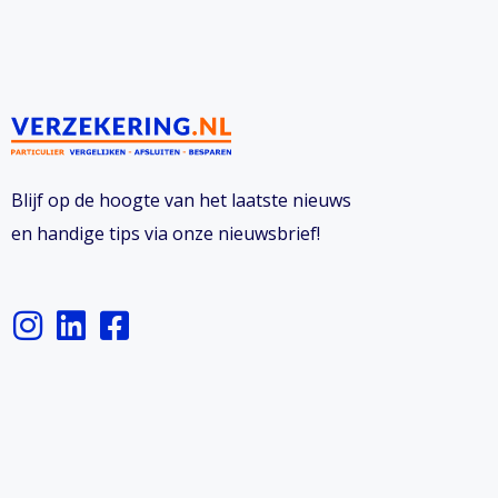
Blijf op de hoogte van het laatste nieuws
en handige tips via onze nieuwsbrief!
I
L
F
n
i
a
s
n
c
t
k
e
a
e
b
g
d
o