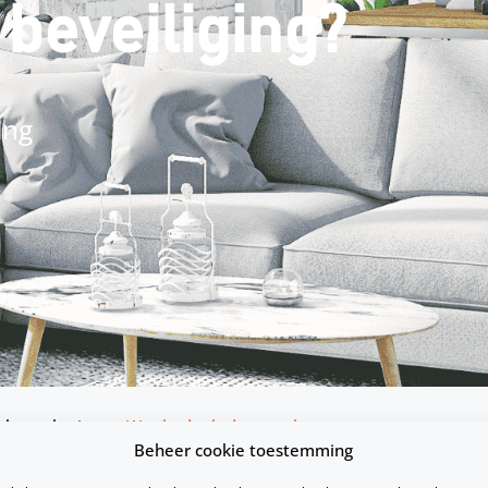
beveiliging?
ing
elverzekering
Wat bedoelt de verzekeraar met een goede BORG beveiliging?
Beheer cookie toestemming