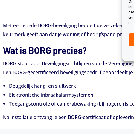
Om 
inf
dez
ver
nad
Met een goede BORG-beveiliging bedoelt de verzekeraar e
keurmerk geeft aan dat je woning of bedrijfspand professi
Wat is BORG precies?
BORG staat voor Beveiligingsrichtlijnen van de Vereniging
Een BORG-gecertificeerd beveiligingsbedrijf beoordeelt je
Deugdelijk hang- en sluitwerk
Elektronische inbraakalarmsystemen
Toegangscontrole of camerabewaking (bij hogere risic
Na installatie ontvang je een BORG-certificaat of opleveri