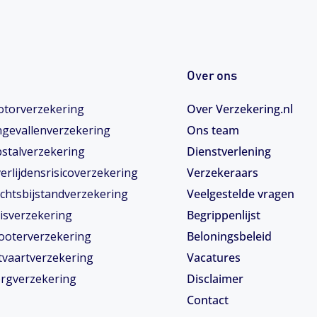
Over ons
torverzekering
Over Verzekering.nl
gevallenverzekering
Ons team
stalverzekering
Dienstverlening
erlijdensrisicoverzekering
Verzekeraars
chtsbijstandverzekering
Veelgestelde vragen
isverzekering
Begrippenlijst
ooterverzekering
Beloningsbeleid
tvaartverzekering
Vacatures
rgverzekering
Disclaimer
Contact