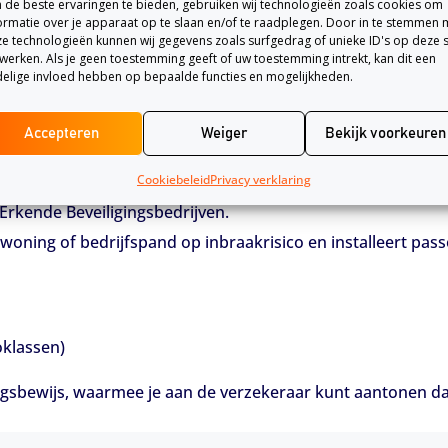
de beste ervaringen te bieden, gebruiken wij technologieën zoals cookies om
ormatie over je apparaat op te slaan en/of te raadplegen. Door in te stemmen 
e technologieën kunnen wij gegevens zoals surfgedrag of unieke ID's op deze s
werken. Als je geen toestemming geeft of uw toestemming intrekt, kan dit een
elige invloed hebben op bepaalde functies en mogelijkheden.
en inbraakpreventiesysteem dat is aangelegd en gecertific
oneel is beveiligd tegen inbraak, op een manier die voldoe
Accepteren
Weiger
Bekijk voorkeuren
Cookiebeleid
Privacy verklaring
 Erkende Beveiligingsbedrijven.
 woning of bedrijfspand op inbraakrisico en installeert pas
oklassen)
ngsbewijs, waarmee je aan de verzekeraar kunt aantonen dat 