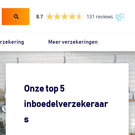
8.7
131 reviews
erzekering
Meer verzekeringen
Onze top 5
inboedelverzekeraar
s