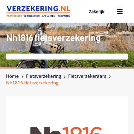
Ga
naar
Zakelijk
de
inhoud
h
Nh1816 fietsverzekering
Home
Fietsverzekering
Fietsverzekeraars
Nh1816 fietsverzekering