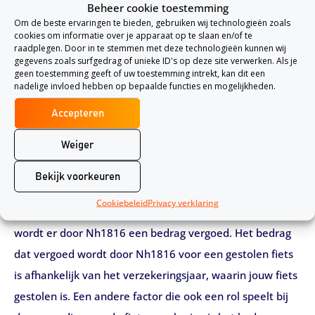
Beheer cookie toestemming
verzekerd zijn met de Nh1816 fietsverzekering. Wanneer
Om de beste ervaringen te bieden, gebruiken wij technologieën zoals
je de wettige eigenaar bent van de fiets en je een
cookies om informatie over je apparaat op te slaan en/of te
raadplegen. Door in te stemmen met deze technologieën kunnen wij
fietsverzekering afsluit, ben jij verzekerd met de Nh1816
gegevens zoals surfgedrag of unieke ID's op deze site verwerken. Als je
geen toestemming geeft of uw toestemming intrekt, kan dit een
fietsverzekering. Ook is degene die toestemming heeft
nadelige invloed hebben op bepaalde functies en mogelijkheden.
gekregen van de wettige eigenaar om de fiets te
Accepteren
gebruiken, verzekerd met de fietsverzekering.
Weiger
Wat wordt er vergoed met de Nh1816 fietsverzekering?
In het geval dat jouw fiets beschadigd is, worden de
Bekijk voorkeuren
reparatiekosten van zowel de fiets als de accessoires
Cookiebeleid
Privacy verklaring
vergoed. In het geval dat jouw fiets wordt gestolen,
wordt er door Nh1816 een bedrag vergoed. Het bedrag
dat vergoed wordt door Nh1816 voor een gestolen fiets
is afhankelijk van het verzekeringsjaar, waarin jouw fiets
gestolen is. Een andere factor die ook een rol speelt bij