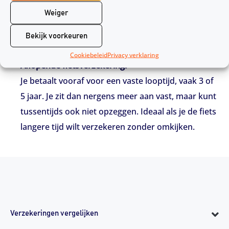
Je betaalt een maandelijkse premie en kunt meesta
Weiger
l na het eerste jaar maandelijks opzeggen. Deze op
tie is flexibel en geschikt als je niet zeker weet hoe l
Bekijk voorkeuren
ang je de fiets gebruikt.
Cookiebeleid
Privacy verklaring
Aflopende fietsverzekering:
Je betaalt vooraf voor een vaste looptijd, vaak 3 of
5 jaar. Je zit dan nergens meer aan vast, maar kunt
tussentijds ook niet opzeggen. Ideaal als je de fiets
langere tijd wilt verzekeren zonder omkijken.
Verzekeringen vergelijken