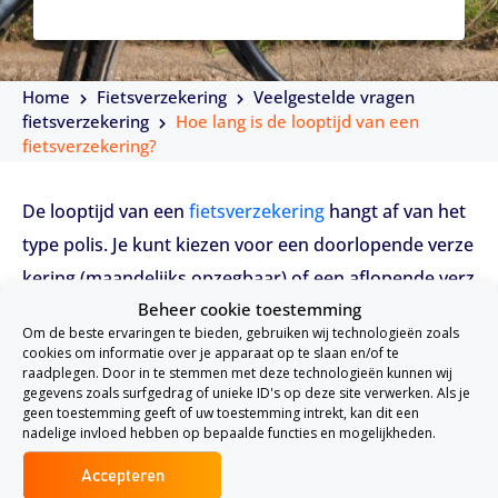
Home
Fietsverzekering
Veelgestelde vragen
fietsverzekering
Hoe lang is de looptijd van een
fietsverzekering?
De looptijd van een
fietsverzekering
hangt af van het
type polis. Je kunt kiezen voor een doorlopende verze
kering (maandelijks opzegbaar) of een aflopende verz
Beheer cookie toestemming
ekering met een vaste looptijd van bijvoorbeeld 1, 3 o
Om de beste ervaringen te bieden, gebruiken wij technologieën zoals
f 5 jaar.
cookies om informatie over je apparaat op te slaan en/of te
raadplegen. Door in te stemmen met deze technologieën kunnen wij
gegevens zoals surfgedrag of unieke ID's op deze site verwerken. Als je
Wat is het verschil tussen doorlopend en aflop
geen toestemming geeft of uw toestemming intrekt, kan dit een
nadelige invloed hebben op bepaalde functies en mogelijkheden.
end?
Doorlopende fietsverzekering:
Accepteren