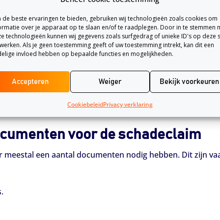
reerd staat als gestolen
de beste ervaringen te bieden, gebruiken wij technologieën zoals cookies om
ormatie over je apparaat op te slaan en/of te raadplegen. Door in te stemmen 
 geregistreerd staat in het
fietsdiefstalregister van de RDW
.
e technologieën kunnen wij gegevens zoals surfgedrag of unieke ID's op deze s
ndig zijn als je een tweedehands fiets wilt kopen, zodat je ze
werken. Als je geen toestemming geeft of uw toestemming intrekt, kan dit een
elige invloed hebben op bepaalde functies en mogelijkheden.
zekering
Accepteren
Weiger
Bekijk voorkeuren
l zo snel mogelijk melden bij je verzekeraar. Dit kan meestal 
Cookiebeleid
Privacy verklaring
n je verzekering nodig om de melding te maken.
documenten voor de schadeclaim
r meestal een aantal documenten nodig hebben. Dit zijn va
.