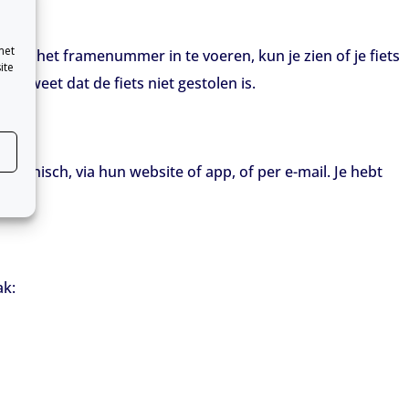
met
 Door het framenummer in te voeren, kun je zien of je fiets
ite
ker weet dat de fiets niet gestolen is.
telefonisch, via hun website of app, of per e-mail. Je hebt
ak: