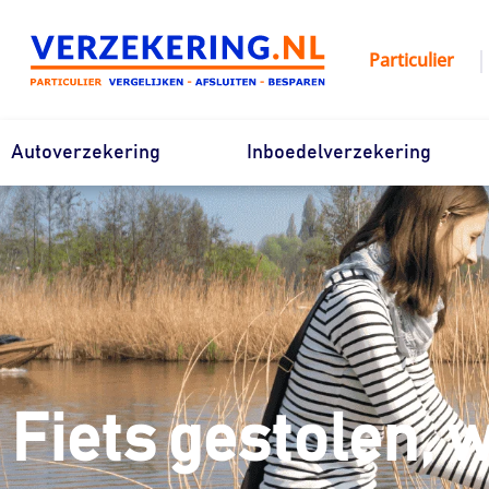
Ga
naar
|
Particulier
de
inhoud
Autoverzekering
Inboedelverzekering
Fiets gestolen, 