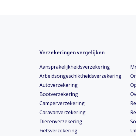
Verzekeringen vergelijken
Aansprakelijkheidsverzekering
Mo
Arbeidsongeschiktheids­­verzekering
On
Autoverzekering
Op
Bootverzekering
Ov
Camperverzekering
Re
Caravanverzekering
Re
Dierenverzekering
Sc
Fietsverzekering
Ui