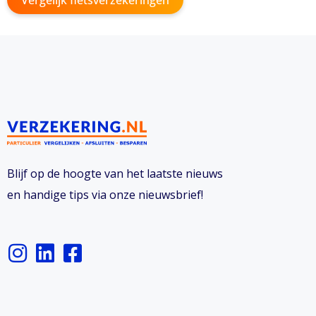
Vergelijk fietsverzekeringen
Blijf op de hoogte van het laatste nieuws
en handige tips via onze nieuwsbrief!
I
L
F
n
i
a
s
n
c
t
k
e