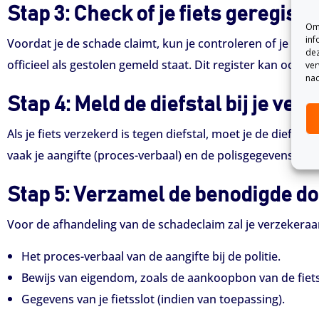
Stap 3: Check of je fiets geregist
Om 
inf
Voordat je de schade claimt, kun je controleren of je fiets
dez
officieel als gestolen gemeld staat. Dit register kan ook ha
ver
nad
Stap 4: Meld de diefstal bij je ver
Als je fiets verzekerd is tegen diefstal, moet je de diefsta
vaak je aangifte (proces-verbaal) en de polisgegevens va
Stap 5: Verzamel de benodigde 
Voor de afhandeling van de schadeclaim zal je verzekeraa
Het proces-verbaal van de aangifte bij de politie.
Bewijs van eigendom, zoals de aankoopbon van de fiets
Gegevens van je fietsslot (indien van toepassing).