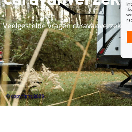
inf
dez
ver
nad
Veelgestelde vragen caravanverzekeri
© copyright 2026