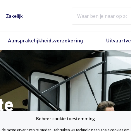
Zoeken
Zakelijk
Aansprakelijkheidsverzekering
Uitvaartv
te
Beheer cookie toestemming
ing afsluiten?
de beste ervaringen te bieden, gebruiken wij technologieën zoals cookies om