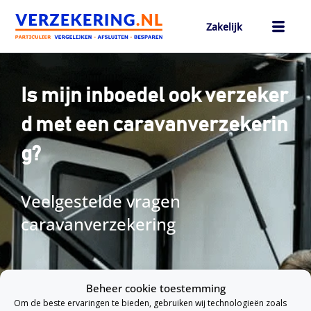
Ga
naar
Zakelijk
de
inhoud
h
Is mijn inboedel ook verzeker
d met een caravanverzekerin
g?
Veelgestelde vragen
caravanverzekering
Verzekeringen
Over ons
Beheer cookie toestemming
vergelijken
Om de beste ervaringen te bieden, gebruiken wij technologieën zoals
Over Verz