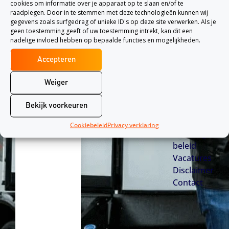
cookies om informatie over je apparaat op te slaan en/of te
I
L
F
ekering.nl
raadplegen. Door in te stemmen met deze technologieën kunnen wij
Arbeidsongeschiktheids­­verzekering
n
i
a
gegevens zoals surfgedrag of unieke ID's op deze site verwerken. Als je
Ons team
s
n
c
geen toestemming geeft of uw toestemming intrekt, kan dit een
Dienstverl
nadelige invloed hebben op bepaalde functies en mogelijkheden.
t
k
e
ening
a
e
b
Verzekera
Accepteren
g
d
o
ars
r
i
o
Weiger
Veelgestel
a
n
k
de vragen
Bekijk voorkeuren
m
-
Begrippen
s
lijst
Cookiebeleid
Privacy verklaring
Belonings
q
beleid
u
Vacatures
a
Disclaimer
r
Contact
e