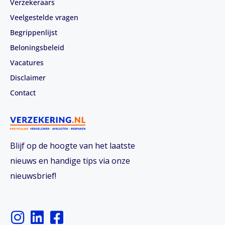
Verzekeraars
Veelgestelde vragen
Begrippenlijst
Beloningsbeleid
Vacatures
Disclaimer
Contact
Blijf op de hoogte van het laatste
nieuws en handige tips via onze
nieuwsbrief!
I
L
F
n
i
a