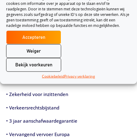
cookies om informatie over je apparaat op te slaan en/of te
raadplegen. Door in te stemmen met deze technologieën kunnen wij
gegevens zoals surfgedrag of unieke ID's op deze site verwerken. Als je
geen toestemming geeft of uw toestemming intrekt, kan dit een
nadelige invloed hebben op bepaalde functies en mogelijkheden.
ANWB aanvullende autoverzekeringen
Accepteren
Verder heeft de ANWB ook nog eens aanvullende
Weiger
autoverzekeringen. Met deze verzekeringen breid je de
dekking uit van je autoverzekering. Hierdoor kan je
Bekijk voorkeuren
autoverzekering nog beter passen bij je persoonlijke
Cookiebeleid
Privacy verklaring
situatie. De aanvullende verzekeringen zijn:
• Zekerheid voor inzittenden
• Verkeersrechtsbijstand
• 3 jaar aanschafwaardegarantie
• Vervangend vervoer Europa