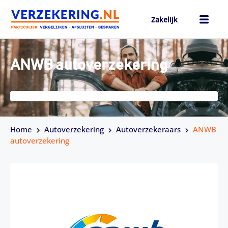
Ga
naar
Zakelijk
de
inhoud
h
ANWB autoverzekering
Home
Autoverzekering
Autoverzekeraars
ANWB
autoverzekering