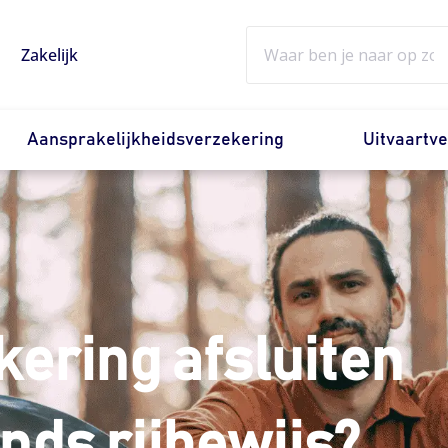
Zoeken
Zakelijk
Aansprakelijkheidsverzekering
Uitvaartv
kering afsluiten
nds rijbewijs?