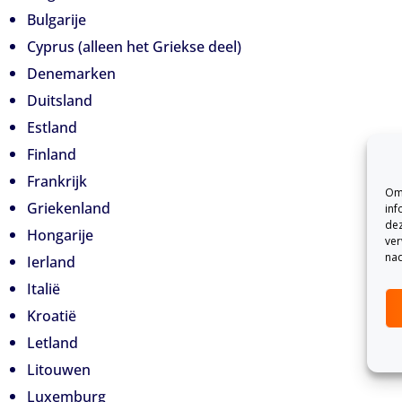
Bulgarije
Cyprus (alleen het Griekse deel)
Denemarken
Duitsland
Estland
Finland
Frankrijk
Om 
Griekenland
inf
dez
Hongarije
ver
nad
Ierland
Italië
Kroatië
Letland
Litouwen
Luxemburg