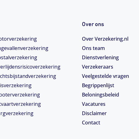
Over ons
torverzekering
Over Verzekering.nl
gevallenverzekering
Ons team
stalverzekering
Dienstverlening
erlijdensrisicoverzekering
Verzekeraars
chtsbijstandverzekering
Veelgestelde vragen
isverzekering
Begrippenlijst
ooterverzekering
Beloningsbeleid
tvaartverzekering
Vacatures
rgverzekering
Disclaimer
Contact