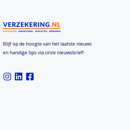
Blijf op de hoogte van het laatste nieuws
en handige tips via onze nieuwsbrief!
I
L
F
n
i
a
s
n
c
t
k
e
a
e
b
g
d
o
r
i
o