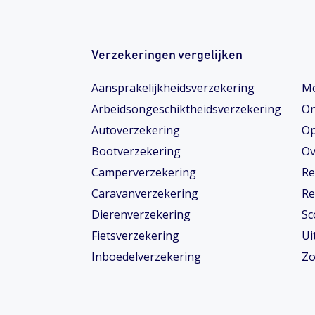
Verzekeringen vergelijken
Aansprakelijkheidsverzekering
Mo
Arbeidsongeschiktheids­­verzekering
On
Autoverzekering
Op
Bootverzekering
Ov
Camperverzekering
Re
Caravanverzekering
Re
Dierenverzekering
Sc
Fietsverzekering
Ui
Inboedelverzekering
Zo