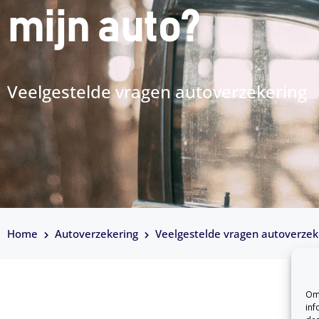
mijn auto?
Veelgestelde vragen autoverzekering
Home
Autoverzekering
Veelgestelde vragen autoverzek
Om 
inf