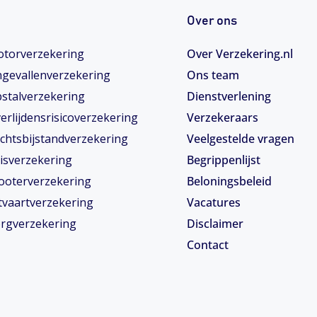
Over ons
torverzekering
Over Verzekering.nl
gevallenverzekering
Ons team
stalverzekering
Dienstverlening
erlijdensrisicoverzekering
Verzekeraars
chtsbijstandverzekering
Veelgestelde vragen
isverzekering
Begrippenlijst
ooterverzekering
Beloningsbeleid
tvaartverzekering
Vacatures
rgverzekering
Disclaimer
Contact