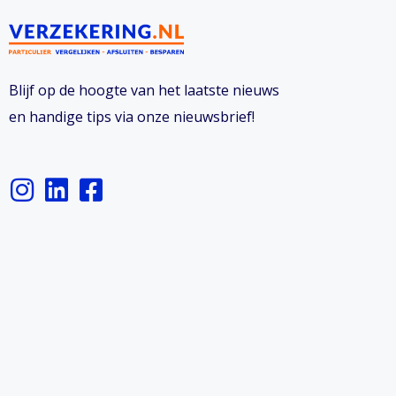
Blijf op de hoogte van het laatste nieuws
en handige tips via onze nieuwsbrief!
I
L
F
n
i
a
s
n
c
t
k
e
a
e
b
g
d
o
r
i
o
a
n
k
m
-