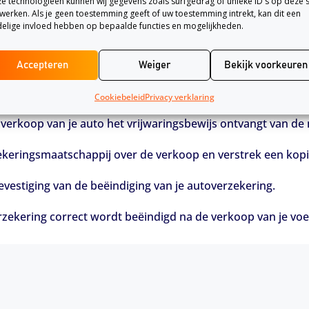
e technologieën kunnen wij gegevens zoals surfgedrag of unieke ID's op deze s
pzeggen. Zodra het kenteken is overgeschreven op de naam 
werken. Als je geen toestemming geeft of uw toestemming intrekt, kan dit een
elige invloed hebben op bepaalde functies en mogelijkheden.
m aan te tonen dat je niet langer de eigenaar van de auto be
te voorkomen.
Accepteren
Weiger
Bekijk voorkeuren
 te zeggen na verkoop:
Cookiebeleid
Privacy verklaring
e verkoop van je auto het vrijwaringsbewijs ontvangt van de
keringsmaatschappij over de verkoop en verstrek een kopie
evestiging van de beëindiging van je autoverzekering.
rzekering correct wordt beëindigd na de verkoop van je voe