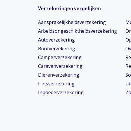
Verzekeringen vergelijken
Aansprakelijkheidsverzekering
Mo
Arbeidsongeschiktheids­­verzekering
On
Autoverzekering
Op
Bootverzekering
Ov
Camperverzekering
Re
Caravanverzekering
Re
Dierenverzekering
Sc
Fietsverzekering
Ui
Inboedelverzekering
Zo