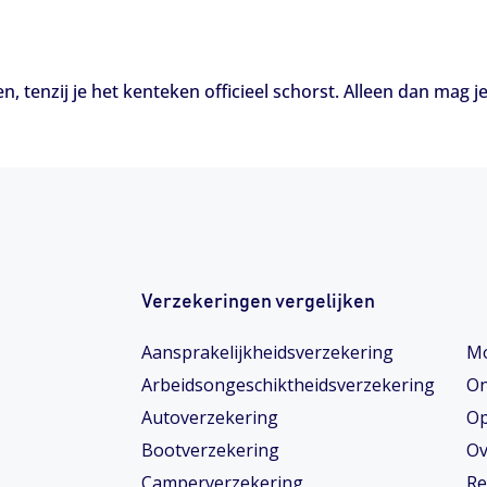
en, tenzij je het kenteken officieel schorst. Alleen dan mag je
Verzekeringen vergelijken
Aansprakelijkheidsverzekering
Mo
Arbeidsongeschiktheids­­verzekering
On
Autoverzekering
Op
Bootverzekering
Ov
Camperverzekering
Re