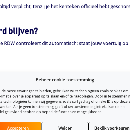
altijd verplicht, tenzij je het kenteken officieel hebt gesc
d blijven?
. De RDW controleert dit automatisch: staat jouw voertuig op
Beheer cookie toestemming
tie
de beste ervaringen te bieden, gebruiken wij technologieën zoals cookies om
ormatie over je apparaat op te slaan en/of te raadplegen. Door in te stemmen 
e technologieën kunnen wij gegevens zoals surfgedrag of unieke ID's op deze s
werken. Als je geen toestemming geeft of uw toestemming intrekt, kan dit een
ng (tijdelijk) stopzetten?
elige invloed hebben op bepaalde functies en mogelijkheden.
laat schorsen bij de RDW. Tijdens een schorsing gelden dez
Accepteren
Weiger
Bekijk voorkeuren