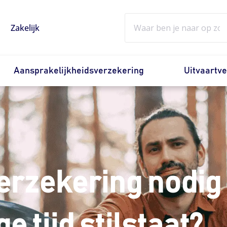
Zoeken
Zakelijk
Aansprakelijkheidsverzekering
Uitvaartv
erzekering nodig
e tijd stilstaat?