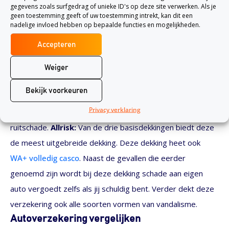
verzekerd, dit komt omdat het verplicht is in Nederland.
gegevens zoals surfgedrag of unieke ID's op deze site verwerken. Als je
geen toestemming geeft of uw toestemming intrekt, kan dit een
Deze dekking vergoedt de schade die wordt gemaakt aan
nadelige invloed hebben op bepaalde functies en mogelijkheden.
een andere auto. De schade die bij je eigen auto is
Accepteren
veroorzaakt wordt met deze dekking niet vergoed
WA+:
De tweede dekking is de
WA + dekking
. Deze dekking
Weiger
wordt ook beperkt casco genoemd. De WA+ verzekering
Bekijk voorkeuren
vergoedt hetzelfde dat de WA-verzekering ook vergoedt
Privacy verklaring
maar vergoedt ook diefstal, inbraak en brand- storm- of
ruitschade.
Allrisk:
Van de drie basisdekkingen biedt deze
de meest uitgebreide dekking. Deze dekking heet ook
WA+ volledig casco
. Naast de gevallen die eerder
genoemd zijn wordt bij deze dekking schade aan eigen
auto vergoedt zelfs als jij schuldig bent. Verder dekt deze
verzekering ook alle soorten vormen van vandalisme.
Autoverzekering vergelijken