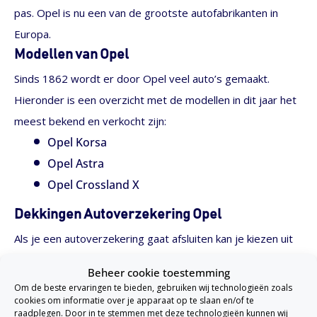
pas. Opel is nu een van de grootste autofabrikanten in
Europa.
Modellen van Opel
Sinds 1862 wordt er door Opel veel auto’s gemaakt.
Hieronder is een overzicht met de modellen in dit jaar het
meest bekend en verkocht zijn:
Opel Korsa
Opel Astra
Opel Crossland X
Dekkingen Autoverzekering Opel
Als je een autoverzekering gaat afsluiten kan je kiezen uit
drie dekkingen die elk in prijs en vergoeding verschillen.
Beheer cookie toestemming
WA:
De eerste dekking die gekozen kan worden is de
WA-
Om de beste ervaringen te bieden, gebruiken wij technologieën zoals
cookies om informatie over je apparaat op te slaan en/of te
dekking
. Zoals eerder is gezegd is elke auto minimaal WA
raadplegen. Door in te stemmen met deze technologieën kunnen wij