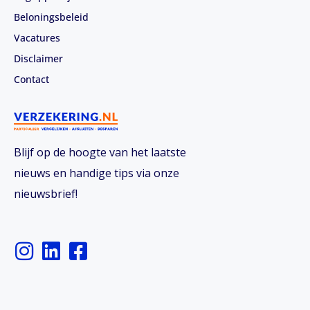
Beloningsbeleid
Vacatures
Disclaimer
Contact
Blijf op de hoogte van het laatste
nieuws en handige tips via onze
nieuwsbrief!
I
L
F
n
i
a
s
n
c
t
k
e