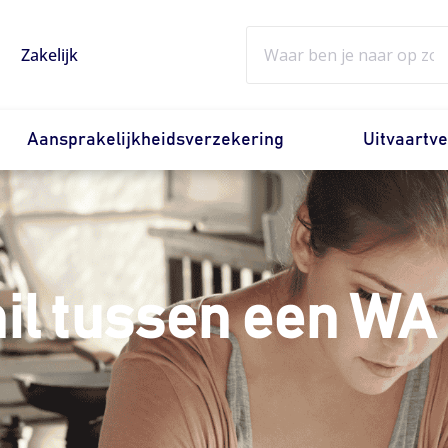
Zoeken
Zakelijk
Aansprakelijkheidsverzekering
Uitvaartv
hil tussen een WA