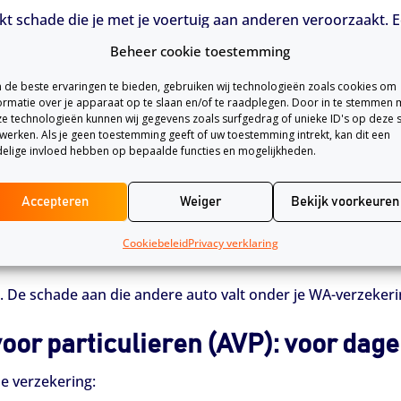
ekt schade die je met je voertuig aan anderen veroorzaakt. 
n of hun spullen toebrengt. Beide verzekeringen draaien om 
Beheer cookie toestemming
de beste ervaringen te bieden, gebruiken wij technologieën zoals cookies om
ormatie over je apparaat op te slaan en/of te raadplegen. Door in te stemmen 
igen
e technologieën kunnen wij gegevens zoals surfgedrag of unieke ID's op deze s
werken. Als je geen toestemming geeft of uw toestemming intrekt, kan dit een
elige invloed hebben op bepaalde functies en mogelijkheden.
cht als je een auto, scooter of motor hebt. Deze verzekering
orzaakt met je eigen voertuig.
Accepteren
Weiger
Bekijk voorkeuren
openbare weg komt.
Cookiebeleid
Privacy verklaring
b je een beperkt casco of all risk verzekering nodig).
. De schade aan die andere auto valt onder je WA-verzekeri
or particulieren (AVP): voor dagel
ze verzekering: